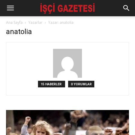
Ana Sayfa
Yazarlar
Yazar: anatolia
anatolia
15 HABERLER
0 YORUMLAR