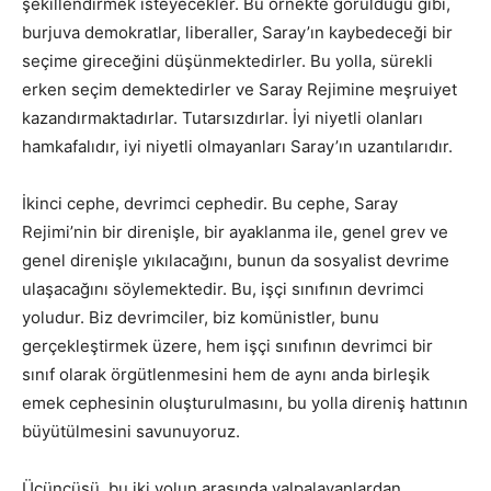
şekillendirmek isteyecekler. Bu örnekte görüldüğü gibi,
burjuva demokratlar, liberaller, Saray’ın kaybedeceği bir
seçime gireceğini düşünmektedirler. Bu yolla, sürekli
erken seçim demektedirler ve Saray Rejimine meşruiyet
kazandırmaktadırlar. Tutarsızdırlar. İyi niyetli olanları
hamkafalıdır, iyi niyetli olmayanları Saray’ın uzantılarıdır.
İkinci cephe, devrimci cephedir. Bu cephe, Saray
Rejimi’nin bir direnişle, bir ayaklanma ile, genel grev ve
genel direnişle yıkılacağını, bunun da sosyalist devrime
ulaşacağını söylemektedir. Bu, işçi sınıfının devrimci
yoludur. Biz devrimciler, biz komünistler, bunu
gerçekleştirmek üzere, hem işçi sınıfının devrimci bir
sınıf olarak örgütlenmesini hem de aynı anda birleşik
emek cephesinin oluşturulmasını, bu yolla direniş hattının
büyütülmesini savunuyoruz.
Üçüncüsü, bu iki yolun arasında yalpalayanlardan