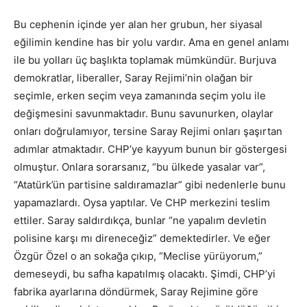
Bu cephenin içinde yer alan her grubun, her siyasal
eğilimin kendine has bir yolu vardır. Ama en genel anlamı
ile bu yolları üç başlıkta toplamak mümkündür. Burjuva
demokratlar, liberaller, Saray Rejimi’nin olağan bir
seçimle, erken seçim veya zamanında seçim yolu ile
değişmesini savunmaktadır. Bunu savunurken, olaylar
onları doğrulamıyor, tersine Saray Rejimi onları şaşırtan
adımlar atmaktadır. CHP’ye kayyum bunun bir göstergesi
olmuştur. Onlara sorarsanız, “bu ülkede yasalar var”,
“Atatürk’ün partisine saldıramazlar” gibi nedenlerle bunu
yapamazlardı. Oysa yaptılar. Ve CHP merkezini teslim
ettiler. Saray saldırdıkça, bunlar “ne yapalım devletin
polisine karşı mı direneceğiz” demektedirler. Ve eğer
Özgür Özel o an sokağa çıkıp, “Meclise yürüyorum,”
demeseydi, bu safha kapatılmış olacaktı. Şimdi, CHP’yi
fabrika ayarlarına döndürmek, Saray Rejimine göre