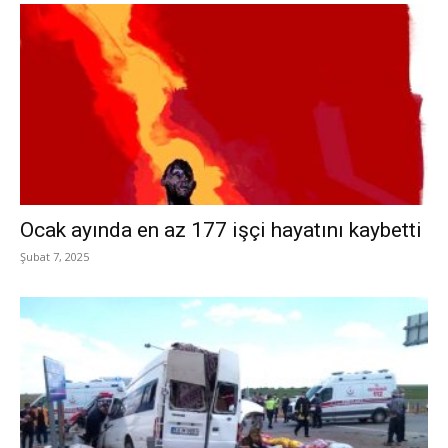
Ocak ayında en az 177 işçi hayatını kaybetti
Şubat 7, 2025