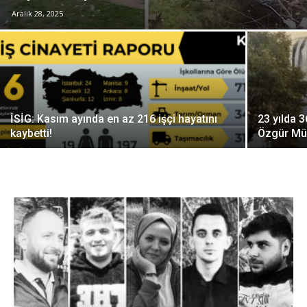
Aralık 28, 2025
İSİG: Kasım ayında en az 216 işçi hayatını
23 yılda 3
kaybetti!
Özgür Mü