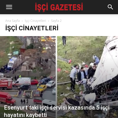
Ana Sayfa
İşçi Cinayetleri
Sayfa 2
İŞÇI CINAYETLERI
Esenyurt’taki işçi servisi kazasında 5 işçi
hayatını kaybetti