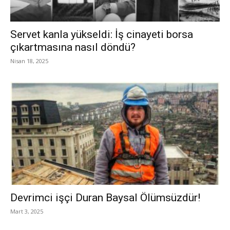
Servet kanla yükseldi: İş cinayeti borsa
çıkartmasına nasıl döndü?
Nisan 18, 2025
Devrimci işçi Duran Baysal Ölümsüzdür!
Mart 3, 2025