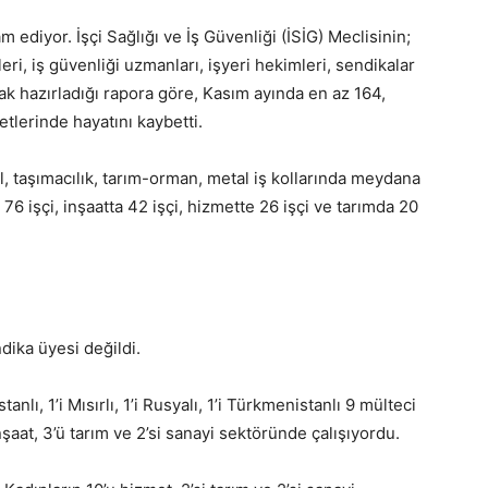
ediyor. İşçi Sağlığı ve İş Güvenliği (İSİG) Meclisinin;
leri, iş güvenliği uzmanları, işyeri hekimleri, sendikalar
ak hazırladığı rapora göre, Kasım ayında en az 164,
yetlerinde hayatını kaybetti.
ol, taşımacılık, tarım-orman, metal iş kollarında meydana
76 işçi, inşaatta 42 işçi, hizmette 26 işçi ve tarımda 20
ndika üyesi değildi.
stanlı, 1’i Mısırlı, 1’i Rusyalı, 1’i Türkmenistanlı 9 mülteci
nşaat, 3’ü tarım ve 2’si sanayi sektöründe çalışıyordu.