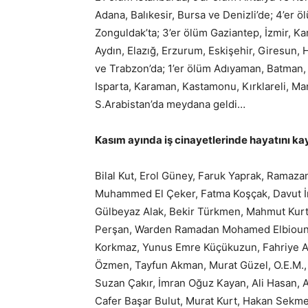
Adana, Balıkesir, Bursa ve Denizli’de; 4’er 
Zonguldak’ta; 3’er ölüm Gaziantep, İzmir, Ka
Aydın, Elazığ, Erzurum, Eskişehir, Giresun,
ve Trabzon’da; 1’er ölüm Adıyaman, Batman, Bi
Isparta, Karaman, Kastamonu, Kırklareli, Man
S.Arabistan’da meydana geldi…
Kasım ayında iş cinayetlerinde hayatını ka
Bilal Kut, Erol Güney, Faruk Yaprak, Ramaza
Muhammed El Çeker, Fatma Koşçak, Davut İn
Gülbeyaz Alak, Bekir Türkmen, Mahmut Kurt
Perşan, Warden Ramadan Mohamed Elbiouny, E
Korkmaz, Yunus Emre Küçükuzun, Fahriye A
Özmen, Tayfun Akman, Murat Güzel, O.E.M.,
Suzan Çakır, İmran Oğuz Kayan, Ali Hasan, A
Cafer Başar Bulut, Murat Kurt, Hakan Sekm