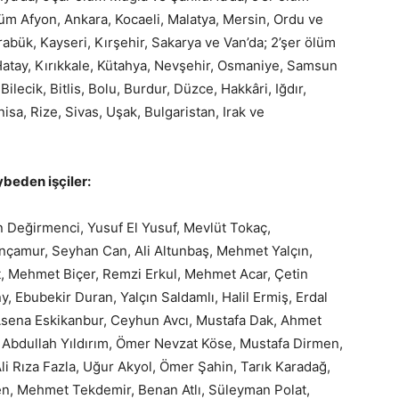
ölüm Afyon, Ankara, Kocaeli, Malatya, Mersin, Ordu ve
rabük, Kayseri, Kırşehir, Sakarya ve Van’da; 2’şer ölüm
 Hatay, Kırıkkale, Kütahya, Nevşehir, Osmaniye, Samsun
lecik, Bitlis, Bolu, Burdur, Düzce, Hakkâri, Iğdır,
isa, Rize, Sivas, Uşak, Bulgaristan, Irak ve
ybeden işçiler:
n Değirmenci, Yusuf El Yusuf, Mevlüt Tokaç,
çamur, Seyhan Can, Ali Altunbaş, Mehmet Yalçın,
, Mehmet Biçer, Remzi Erkul, Mehmet Acar, Çetin
bubekir Duran, Yalçın Saldamlı, Halil Ermiş, Erdal
sena Eskikanbur, Ceyhun Avcı, Mustafa Dak, Ahmet
 Abdullah Yıldırım, Ömer Nevzat Köse, Mustafa Dirmen,
li Rıza Fazla, Uğur Akyol, Ömer Şahin, Tarık Karadağ,
en, Mehmet Tekdemir, Benan Atlı, Süleyman Polat,