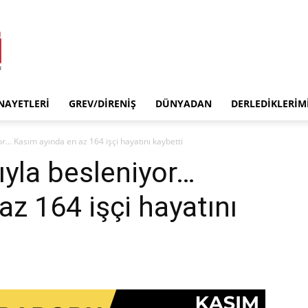
INAYETLERI
GREV/DIRENIŞ
DÜNYADAN
DERLEDIKLERIM
or… Kasım ayında en az 164 işçi hayatını kaybetti
ıyla besleniyor…
z 164 işçi hayatını