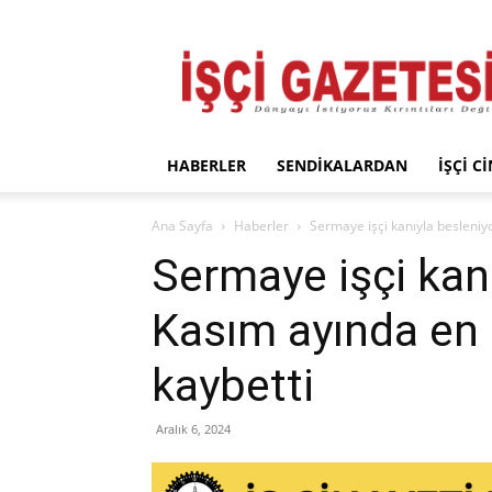
İşçi
Gazetesi
HABERLER
SENDIKALARDAN
İŞÇI C
Ana Sayfa
Haberler
Sermaye işçi kanıyla besleniy
Sermaye işçi kan
Kasım ayında en a
kaybetti
Aralık 6, 2024