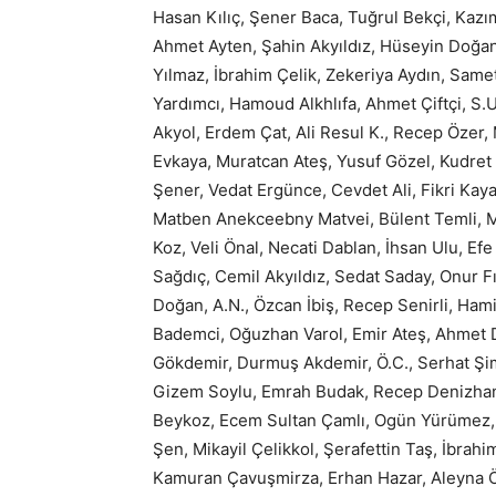
Hasan Kılıç, Şener Baca, Tuğrul Bekçi, Kazı
Ahmet Ayten, Şahin Akyıldız, Hüseyin Doğan
Yılmaz, İbrahim Çelik, Zekeriya Aydın, Sam
Yardımcı, Hamoud Alkhlıfa, Ahmet Çiftçi, S.U.
Akyol, Erdem Çat, Ali Resul K., Recep Öze
Evkaya, Muratcan Ateş, Yusuf Gözel, Kudret Y
Şener, Vedat Ergünce, Cevdet Ali, Fikri Kay
Matben Anekceebny Matvei, Bülent Temli, Mu
Koz, Veli Önal, Necati Dablan, İhsan Ulu, E
Sağdıç, Cemil Akyıldız, Sedat Saday, Onur F
Doğan, A.N., Özcan İbiş, Recep Senirli, Ha
Bademci, Oğuzhan Varol, Emir Ateş, Ahmet 
Gökdemir, Durmuş Akdemir, Ö.C., Serhat Şim
Gizem Soylu, Emrah Budak, Recep Denizhan,
Beykoz, Ecem Sultan Çamlı, Ogün Yürümez, F
Şen, Mikayil Çelikkol, Şerafettin Taş, İbrahi
Kamuran Çavuşmirza, Erhan Hazar, Aleyna Öz