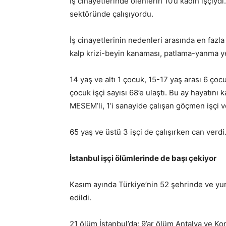
İş cinayetlerinde ölenlerin 10’u kadın işçiydi.
sektöründe çalışıyordu.
İş cinayetlerinin nedenleri arasında en fazl
kalp krizi-beyin kanaması, patlama-yanma ye
14 yaş ve altı 1 çocuk, 15-17 yaş arası 6 çocu
çocuk işçi sayısı 68’e ulaştı. Bu ay hayatını
MESEM’li, 1’i sanayide çalışan göçmen işçi ve
65 yaş ve üstü 3 işçi de çalışırken can verdi
İstanbul işçi ölümlerinde de başı çekiyor
Kasım ayında Türkiye’nin 52 şehrinde ve yurt
edildi.
21 ölüm İstanbul’da; 9’ar ölüm Antalya ve Ko