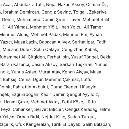
m Acar, Abdülaziz Tatlı, Nejat Hakan Aksoy, Osman Öz,
, İbrahim Demircan, Cengiz Sevinç, Tolga ., Zekeriya
et Demir, Muhammed Demir, Şirin Tilaver, Mehmet Salih
K., Ali Yılmaz, Mehmet Yiğit, İlhan Yolcu, Ali Tamer
r, Mehmet Aldaş, Mehmet Padak, Mehmet Em, Ayhan
azıcı, Musa Laçin, Babacan Aliyev, Serhat İpar, Fatih
a, Mücahit Dülek, Salih Celayir, Cengizhan Kabak,
hammet Ali Çitgiden, Ferhat İpin, Yusuf Töngel, Bekir
fe Baran Kazancı, Casım Aksoy, Serkan Taşkıran, Yunus
ındık, Yunus Aslan, Murat Atay, Kenan Akçay, Musa
mit Bahşiş, Cemal Uğur, Mehmet Çakmaz, Lütfü
Demir, Fahrettin Akbulut, Cuma Ekener, Hüseyin
şek, Ezgi Erdoğan, Kadir Demir, Şengül Ayyıldız,
 Hanım Çakır, Mehmet Aktaş, Fethi Köse, Lütfü
eyzi Cahanker, Servet Bilicier, Cengiz Karadağ, Hilmi
m Yalçın, Orhan Bıdıl, Nejdet Kılıç, Şadan Turgut,
çelik, Ufuk Kengeralan, Tarık El Deyab, Salih Balaban,