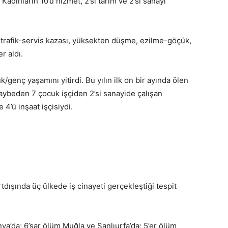
 Kadınların 10’u hizmet, 2’si tarım ve 2’si sanayi
a trafik-servis kazası, yüksekten düşme, ezilme-göçük,
r aldı.
k/genç yaşamını yitirdi. Bu yılın ilk on bir ayında ölen
 kaybeden 7 çocuk işçiden 2’si sanayide çalışan
 4’ü inşaat işçisiydi.
.
dışında üç ülkede iş cinayeti gerçekleştiği tespit
nya’da; 6’şar ölüm Muğla ve Şanlıurfa’da; 5’er ölüm