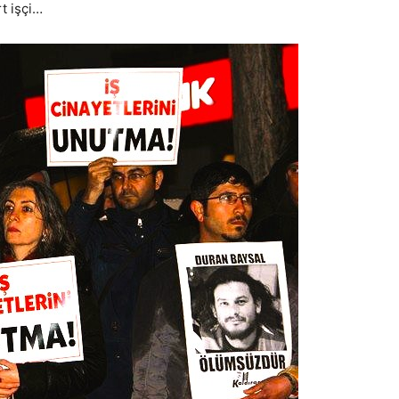
t işçi…