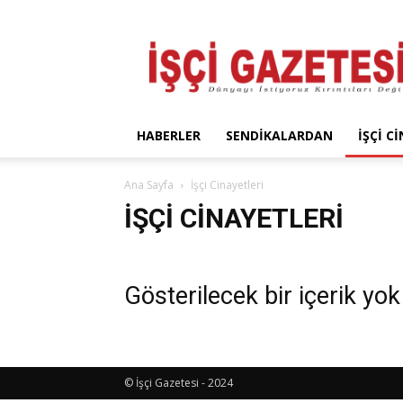
İşçi
Gazetesi
HABERLER
SENDIKALARDAN
İŞÇI C
Ana Sayfa
İşçi Cinayetleri
İŞÇI CINAYETLERI
Gösterilecek bir içerik yok
© İşçi Gazetesi - 2024