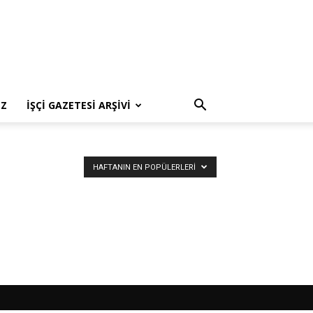
IZ
İŞÇI GAZETESI ARŞIVI
HAFTANIN EN POPÜLERLERI