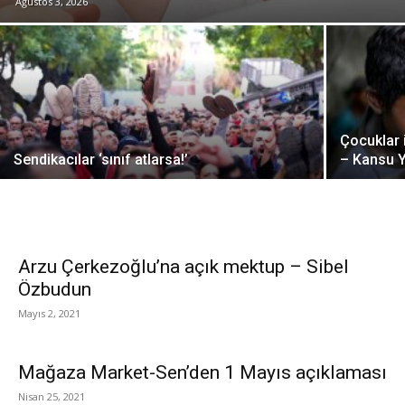
Ağustos 3, 2026
Çocuklar 
Sendikacılar ‘sınıf atlarsa!’
– Kansu Y
Arzu Çerkezoğlu’na açık mektup – Sibel
Özbudun
Mayıs 2, 2021
Mağaza Market-Sen’den 1 Mayıs açıklaması
Nisan 25, 2021