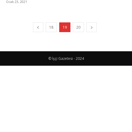
Ocak 23, 2021
18
19
20
© İşçi Gazetesi - 2024