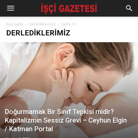
Ana Sayfa
Derlediklerimiz
Sayfa 19
DERLEDIKLERIMIZ
Doğurmamak Bir Sınıf Tepkisi midir?
Kapitalizmin Sessiz Grevi – Ceyhun Elgin
/ Katman Portal