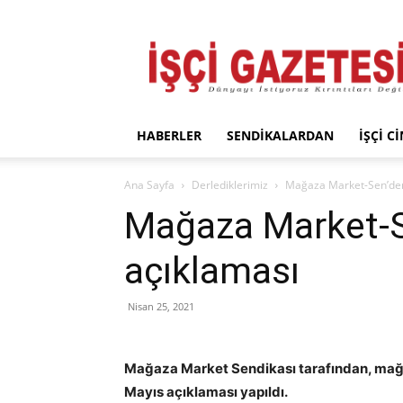
İşçi
Gazetesi
HABERLER
SENDIKALARDAN
İŞÇI C
Ana Sayfa
Derlediklerimiz
Mağaza Market-Sen’den
Mağaza Market-S
açıklaması
Nisan 25, 2021
Mağaza Market Sendikası tarafından, mağaz
Mayıs açıklaması yapıldı.