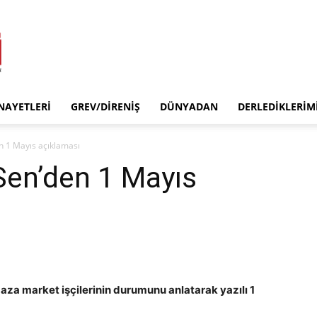
INAYETLERI
GREV/DIRENIŞ
DÜNYADAN
DERLEDIKLERIM
 1 Mayıs açıklaması
en’den 1 Mayıs
a market işçilerinin durumunu anlatarak yazılı 1