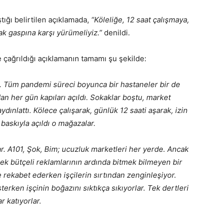
ığı belirtilen açıklamada,
“Köleliğe, 12 saat çalışmaya,
k gaspına karşı yürümeliyiz.”
denildi.
 çağrıldığı açıklamanın tamamı şu şekilde:
ı. Tüm pandemi süreci boyunca bir hastaneler bir de
an her gün kapıları açıldı. Sokaklar boştu, market
aydınlattı. Kölece çalışarak, günlük 12 saati aşarak, izin
baskıyla açıldı o mağazalar.
r. A101, Şok, Bim; ucuzluk marketleri her yerde. Ancak
üksek bütçeli reklamlarının ardında bitmek bilmeyen bir
e rekabet ederken işçilerin sırtından zenginleşiyor.
erken işçinin boğazını sıktıkça sıkıyorlar. Tek dertleri
ar katıyorlar.