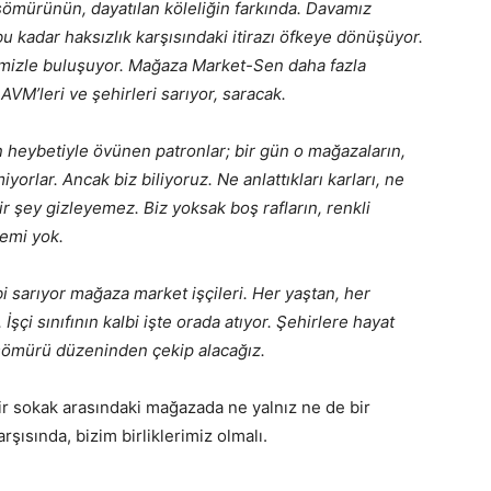
u sömürünün, dayatılan köleliğin farkında. Davamız
 kadar haksızlık karşısındaki itirazı öfkeye dönüşüyor.
mizle buluşuyor. Mağaza Market-Sen daha fazla
 AVM’leri ve şehirleri sarıyor, saracak.
n heybetiyle övünen patronlar; bir gün o mağazaların,
orlar. Ancak biz biliyoruz. Ne anlattıkları karları, ne
bir şey gizleyemez. Biz yoksak boş rafların, renkli
önemi yok.
bi sarıyor mağaza market işçileri. Her yaştan, her
İşçi sınıfının kalbi işte orada atıyor. Şehirlere hayat
u sömürü düzeninden çekip alacağız.
r sokak arasındaki mağazada ne yalnız ne de bir
rşısında, bizim birliklerimiz olmalı.