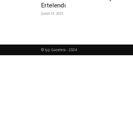
Ertelendi
Şubat 23, 2023
© İşçi Gazetesi - 2024