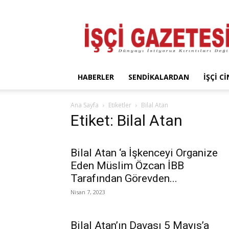
İşçi
Gazetesi
HABERLER
SENDIKALARDAN
İŞÇI C
Ana Sayfa
Etiketler
Bilal Atan
Etiket: Bilal Atan
Bilal Atan ‘a İşkenceyi Organize
Eden Müslim Özcan İBB
Tarafından Görevden...
Nisan 7, 2023
Bilal Atan’ın Davası 5 Mayıs’a