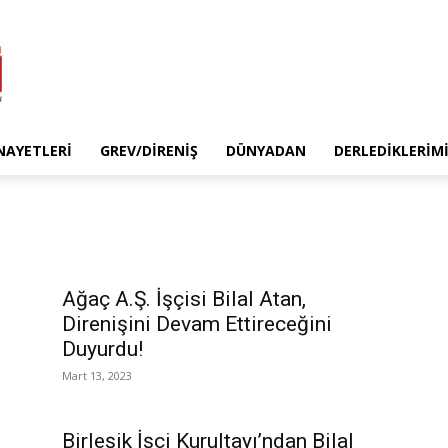
INAYETLERI
GREV/DIRENIŞ
DÜNYADAN
DERLEDIKLERIM
Ağaç A.Ş. İşçisi Bilal Atan,
Direnişini Devam Ettireceğini
Duyurdu!
Mart 13, 2023
Birleşik İşçi Kurultayı’ndan Bilal