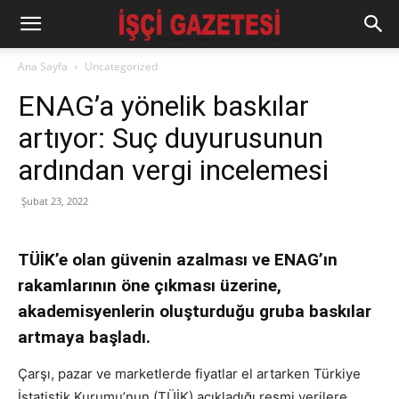
Ana Sayfa
Uncategorized
ENAG’a yönelik baskılar
artıyor: Suç duyurusunun
ardından vergi incelemesi
Şubat 23, 2022
TÜİK’e olan güvenin azalması ve ENAG’ın
rakamlarının öne çıkması üzerine,
akademisyenlerin oluşturduğu gruba baskılar
artmaya başladı.
Çarşı, pazar ve marketlerde fiyatlar el artarken Türkiye
İstatistik Kurumu’nun (TÜİK) açıkladığı resmi verilere