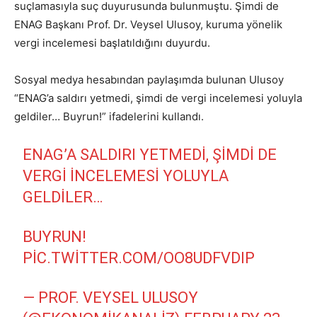
suçlamasıyla suç duyurusunda bulunmuştu. Şimdi de
ENAG Başkanı Prof. Dr. Veysel Ulusoy, kuruma yönelik
vergi incelemesi başlatıldığını duyurdu.
Sosyal medya hesabından paylaşımda bulunan Ulusoy
“ENAG’a saldırı yetmedi, şimdi de vergi incelemesi yoluyla
geldiler… Buyrun!” ifadelerini kullandı.
ENAG’A SALDIRI YETMEDI, ŞIMDI DE
VERGI INCELEMESI YOLUYLA
GELDILER…
BUYRUN!
PIC.TWITTER.COM/OO8UDFVDIP
— PROF. VEYSEL ULUSOY