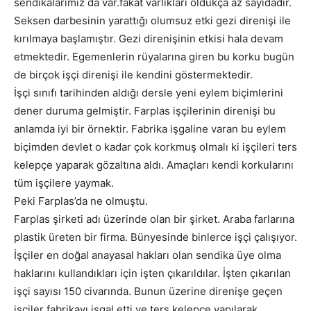
sendikalarımız da var.fakat varlıkları oldukça az sayıdadır.
Seksen darbesinin yarattığı olumsuz etki gezi direnişi ile
kırılmaya başlamıştır. Gezi direnişinin etkisi hala devam
etmektedir. Egemenlerin rüyalarına giren bu korku bugün
de birçok işçi direnişi ile kendini göstermektedir.
İşçi sınıfı tarihinden aldığı dersle yeni eylem biçimlerini
dener duruma gelmiştir. Farplas işçilerinin direnişi bu
anlamda iyi bir örnektir. Fabrika işgaline varan bu eylem
biçimden devlet o kadar çok korkmuş olmalı ki işçileri ters
kelepçe yaparak gözaltına aldı. Amaçları kendi korkularını
tüm işçilere yaymak.
Peki Farplas’da ne olmuştu.
Farplas şirketi adı üzerinde olan bir şirket. Araba farlarına
plastik üreten bir firma. Bünyesinde binlerce işçi çalışıyor.
İşçiler en doğal anayasal hakları olan sendika üye olma
haklarını kullandıkları için işten çıkarıldılar. İşten çıkarılan
işçi sayısı 150 civarında. Bunun üzerine direnişe geçen
işçiler fabrikayı işgal etti ve ters kelepçe yapılarak