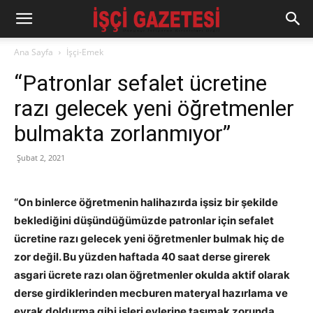
Ana Sayfa
İşçi-Emek
“Patronlar sefalet ücretine
razı gelecek yeni öğretmenler
bulmakta zorlanmıyor”
Şubat 2, 2021
“On binlerce öğretmenin halihazırda işsiz bir şekilde
beklediğini düşündüğümüzde patronlar için sefalet
ücretine razı gelecek yeni öğretmenler bulmak hiç de
zor değil. Bu yüzden haftada 40 saat derse girerek
asgari ücrete razı olan öğretmenler okulda aktif olarak
derse girdiklerinden mecburen materyal hazırlama ve
evrak doldurma gibi işleri evlerine taşımak zorunda