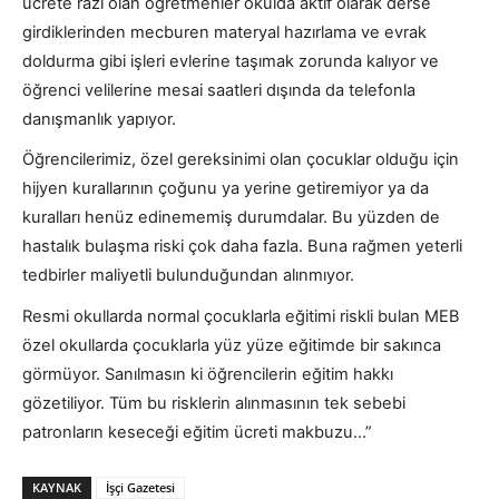
ücrete razı olan öğretmenler okulda aktif olarak derse
girdiklerinden mecburen materyal hazırlama ve evrak
doldurma gibi işleri evlerine taşımak zorunda kalıyor ve
öğrenci velilerine mesai saatleri dışında da telefonla
danışmanlık yapıyor.
Öğrencilerimiz, özel gereksinimi olan çocuklar olduğu için
hijyen kurallarının çoğunu ya yerine getiremiyor ya da
kuralları henüz edinememiş durumdalar. Bu yüzden de
hastalık bulaşma riski çok daha fazla. Buna rağmen yeterli
tedbirler maliyetli bulunduğundan alınmıyor.
Resmi okullarda normal çocuklarla eğitimi riskli bulan MEB
özel okullarda çocuklarla yüz yüze eğitimde bir sakınca
görmüyor. Sanılmasın ki öğrencilerin eğitim hakkı
gözetiliyor. Tüm bu risklerin alınmasının tek sebebi
patronların keseceği eğitim ücreti makbuzu…”
KAYNAK
İşçi Gazetesi