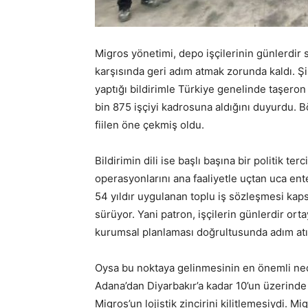
Migros yönetimi, depo işçilerinin günlerdir s
karşısında geri adım atmak zorunda kaldı. 
yaptığı bildirimle Türkiye genelinde taşeron
bin 875 işçiyi kadrosuna aldığını duyurdu. B
fiilen öne çekmiş oldu.
Bildirimin dili ise başlı başına bir politik t
operasyonlarını ana faaliyetle uçtan uca ente
54 yıldır uygulanan toplu iş sözleşmesi kap
sürüyor. Yani patron, işçilerin günlerdir or
kurumsal planlaması doğrultusunda adım atıy
Oysa bu noktaya gelinmesinin en önemli nede
Adana’dan Diyarbakır’a kadar 10’un üzerinde d
Migros’un lojistik zincirini kilitlemesiydi. 