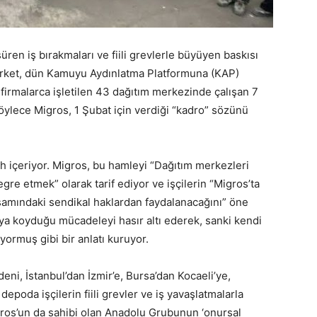
üren iş bırakmaları ve fiili grevlerle büyüyen baskısı
Şirket, dün Kamuyu Aydınlatma Platformuna (KAP)
 firmalarca işletilen 43 dağıtım merkezinde çalışan 7
öylece Migros, 1 Şubat için verdiği “kadro” sözünü
ercih içeriyor. Migros, bu hamleyi “Dağıtım merkezleri
gre etmek” olarak tarif ediyor ve işçilerin “Migros’ta
samındaki sendikal haklardan faydalanacağını” öne
taya koyduğu mücadeleyi hasır altı ederek, sanki kendi
ormuş gibi bir anlatı kuruyor.
ni, İstanbul’dan İzmir’e, Bursa’dan Kocaeli’ye,
epoda işçilerin fiili grevler ve iş yavaşlatmalarla
Migros’un da sahibi olan Anadolu Grubunun ‘onursal