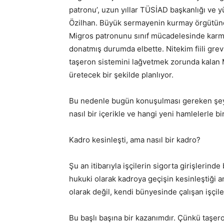
patronu’, uzun yıllar TÜSİAD başkanlığı ve 
Özilhan. Büyük sermayenin kurmay örgütünde
Migros patronunu sınıf mücadelesinde karmaşı
donatmış durumda elbette. Nitekim fiili grev
taşeron sistemini lağvetmek zorunda kalan M
üretecek bir şekilde planlıyor.
Bu nedenle bugün konuşulması gereken şey y
nasıl bir içerikle ve hangi yeni hamlelerle bir
Kadro kesinleşti, ama nasıl bir kadro?
Şu an itibarıyla işçilerin sigorta girişlerinde
hukuki olarak kadroya geçişin kesinleştiği an
olarak değil, kendi bünyesinde çalışan işçil
Bu başlı başına bir kazanımdır. Çünkü taşero