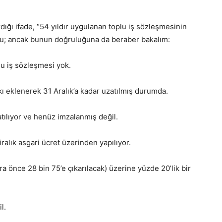
ığı ifade, “54 yıldır uygulanan toplu iş sözleşmesinin
ldu; ancak bunun doğruluğuna da beraber bakalım:
lu iş sözleşmesi yok.
ı eklenerek 31 Aralık’a kadar uzatılmış durumda.
latılıyor ve henüz imzalanmış değil.
iralık asgari ücret üzerinden yapılıyor.
ira önce 28 bin 75’e çıkarılacak) üzerine yüzde 20’lik bir
l.