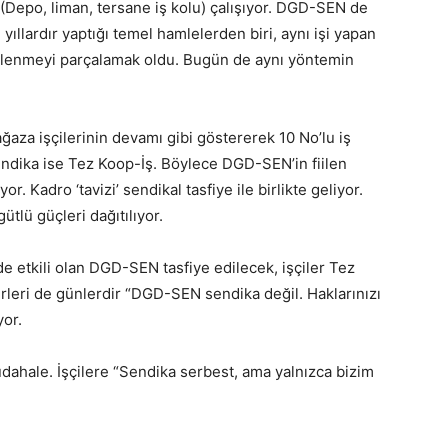
a (Depo, liman, tersane iş kolu) çalışıyor. DGD-SEN de
yıllardır yaptığı temel hamlelerden biri, aynı işi yapan
gütlenmeyi parçalamak oldu. Bugün de aynı yöntemin
ğaza işçilerinin devamı gibi göstererek 10 No’lu iş
sendika ise Tez Koop-İş. Böylece DGD-SEN’in fiilen
r. Kadro ‘tavizi’ sendikal tasfiye ile birlikte geliyor.
ütlü güçleri dağıtılıyor.
e etkili olan DGD-SEN tasfiye edilecek, işçiler Tez
leri de günlerdir “DGD-SEN sendika değil. Haklarınızı
yor.
ahale. İşçilere “Sendika serbest, ama yalnızca bizim