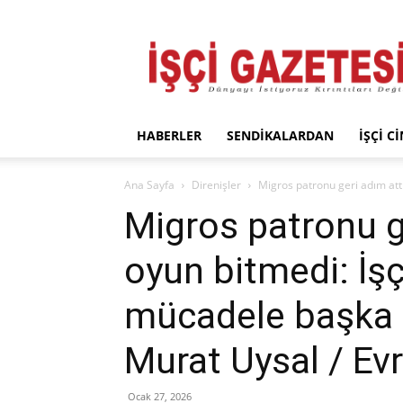
İşçi
Gazetesi
HABERLER
SENDIKALARDAN
İŞÇI C
Ana Sayfa
Direnişler
Migros patronu geri adım attı
Migros patronu g
oyun bitmedi: İşç
mücadele başka b
Murat Uysal / Ev
Ocak 27, 2026