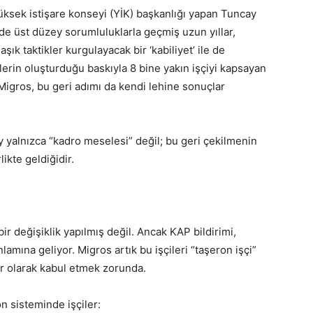
yüksek istişare konseyi (YİK) başkanlığı yapan Tuncay
 üst düzey sorumluluklarla geçmiş uzun yıllar,
k taktikler kurgulayacak bir ‘kabiliyet’ ile de
lerin oluşturduğu baskıyla 8 bine yakın işçiyi kapsayan
igros, bu geri adımı da kendi lehine sonuçlar
alnızca “kadro meselesi” değil; bu geri çekilmenin
likte geldiğidir.
 bir değişiklik yapılmış değil. Ancak KAP bildirimi,
lamına geliyor. Migros artık bu işçileri “taşeron işçi”
er olarak kabul etmek zorunda.
n sisteminde işçiler: