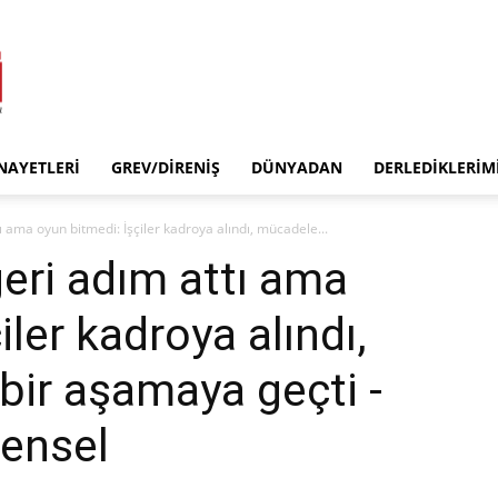
INAYETLERI
GREV/DIRENIŞ
DÜNYADAN
DERLEDIKLERIM
 ama oyun bitmedi: İşçiler kadroya alındı, mücadele...
eri adım attı ama
iler kadroya alındı,
ir aşamaya geçti -
rensel