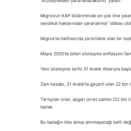
‘Sözleşmeden yararlanacaksınız’ yalanı
Migros’un KAP bildiriminde en çok öne çıkard
sendikal haklarından yararlanma” iddiası o
Migros’ta halihazırda yürürlükte olan bir top
Mayıs 2025’te biten sözleşme enflasyon fark
Yeni sözleşme tarihi 31 Aralık itibarıyla baş
Zam hesabı, 31 Aralık’ta geçerli olan 22 bin l
Tartışılan oran, asgari ücret zammı (22 bin l
taslak.
Bu taslağın bile alınıp alınmayacağı belli deği