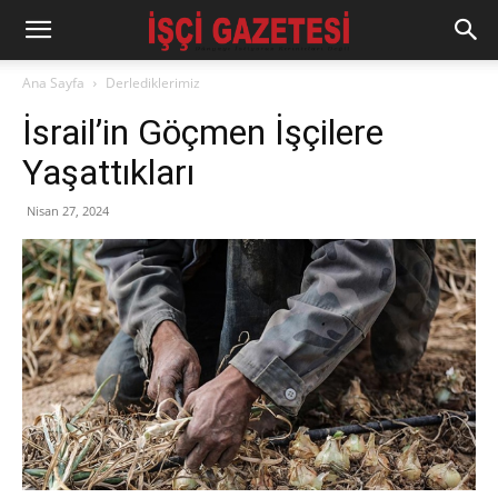
Ana Sayfa
Derlediklerimiz
İsrail’in Göçmen İşçilere
Yaşattıkları
Nisan 27, 2024