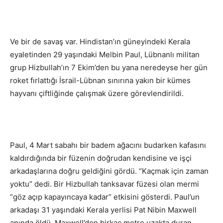
Ve bir de savaş var. Hindistan’ın güneyindeki Kerala
eyaletinden 29 yaşındaki Melbin Paul, Lübnanlı militan
grup Hizbullah’ın 7 Ekim’den bu yana neredeyse her gün
roket fırlattığı İsrail-Lübnan sınırına yakın bir kümes
hayvanı çiftliğinde çalışmak üzere görevlendirildi.
Paul, 4 Mart sabahı bir badem ağacını budarken kafasını
kaldırdığında bir füzenin doğrudan kendisine ve işçi
arkadaşlarına doğru geldiğini gördü. “Kaçmak için zaman
yoktu” dedi. Bir Hizbullah tanksavar füzesi olan mermi
“göz açıp kapayıncaya kadar” etkisini gösterdi. Paul’un
arkadaşı 31 yaşındaki Kerala yerlisi Pat Nibin Maxwell
anında öldü. Maxwell’den birkaç metre uzakta duran