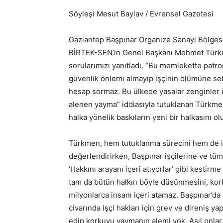
Söyleşi Mesut Baylav / Evrensel Gazetesi
Gaziantep Başpınar Organize Sanayi Bölgesi
BİRTEK-SEN’in Genel Başkanı Mehmet Türkm
sorularımızı yanıtladı. “Bu memlekette patro
güvenlik önlemi almayıp işçinin ölümüne sebep
hesap sormaz. Bu ülkede yasalar zenginler için
alenen yayma” iddiasıyla tutuklanan Türkme
halka yönelik baskıların yeni bir halkasını ol
Türkmen, hem tutuklanma sürecini hem de işç
değerlendirirken, Başpınar işçilerine ve tü
‘Hakkını arayanı içeri atıyorlar’ gibi kestir
tam da bütün halkın böyle düşünmesini, korkm
milyonlarca insanı içeri atamaz. Başpınar’da
civarında işçi hakları için grev ve direniş y
edip korkuyu yaymanın alemi yok. Asıl onlar