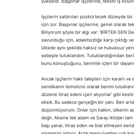
yükseldi. Başpınar işçilerine, tekstil iş kolun
İşçilerin saldırıları püskürtecek düzeyde 
için zor. Başpınar işçilerine, genel olarak te
Biliyorum şöyle bir algı var: ‘BİRTEK-SEN G
savunduğu için, adaletsizliğe karşı çıktığı ve
ülkede aynı şekilde haksız ve hukuksuz yere
sebeple tutuklandım. Tutuklandığımdan beri 
bunu konuştuğunu, benimle içten bir dayanı
Ancak işçilerin haklı talepleri için kararlı v
sendikanın temsilcisi olarak benim tutuklanma
düzene itiraz edeni içeri atıyorlar’ gibi k
eksik. Bu sadece gerçeğin bir yanı. Ben art
düşünmüyorum. Onlar için halkın, ülkenin ad
değil. Aksine tek adam ve Saray iktidarı tam
başı yanar, itiraz eden ve biat etmeyen kend
sinmesini istiyor. Artık meşruiyetten çok kor