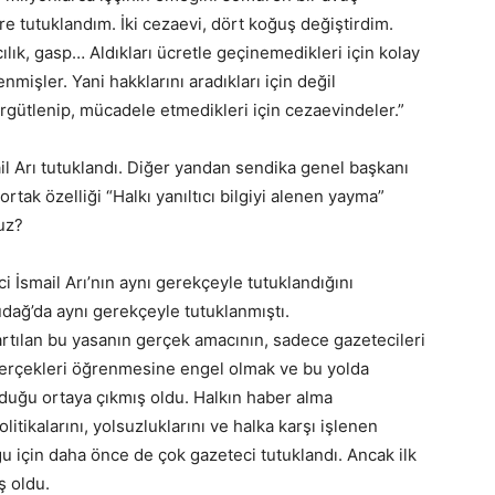
ere tutuklandım. İki cezaevi, dört koğuş değiştirdim.
cılık, gasp… Aldıkları ücretle geçinemedikleri için kolay
işler. Yani hakklarını aradıkları için değil
, örgütlenip, mücadele etmedikleri için cezaevindeler.”
l Arı tutuklandı. Diğer yandan sendika genel başkanı
rtak özelliği “Halkı yanıltıcı bilgiyi alenen yayma”
uz?
 İsmail Arı’nın aynı gerekçeyle tutuklandığını
dağ’da aynı gerekçeyle tutuklanmıştı.
rtılan bu yasanın gerçek amacının, sadece gazetecileri
 gerçekleri öğrenmesine engel olmak ve bu yolda
lduğu ortaya çıkmış oldu. Halkın haber alma
litikalarını, yolsuzluklarını ve halka karşı işlenen
ğu için daha önce de çok gazeteci tutuklandı. Ancak ilk
ş oldu.