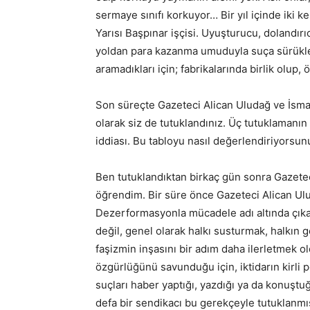
sermaye sınıfı korkuyor… Bir yıl içinde iki k
Yarısı Başpınar işçisi. Uyuşturucu, dolandırı
yoldan para kazanma umuduyla suça sürüklenm
aramadıkları için; fabrikalarında birlik olup
Son süreçte Gazeteci Alican Uludağ ve İsmai
olarak siz de tutuklandınız. Üç tutuklamanın o
iddiası. Bu tabloyu nasıl değerlendiriyorsun
Ben tutuklandıktan birkaç gün sonra Gazeteci
öğrendim. Bir süre önce Gazeteci Alican Ulu
Dezerformasyonla mücadele adı altında çıka
değil, genel olarak halkı susturmak, halkın
faşizmin inşasını bir adım daha ilerletmek o
özgürlüğünü savunduğu için, iktidarın kirli po
suçları haber yaptığı, yazdığı ya da konuştu
defa bir sendikacı bu gerekçeyle tutuklanmı