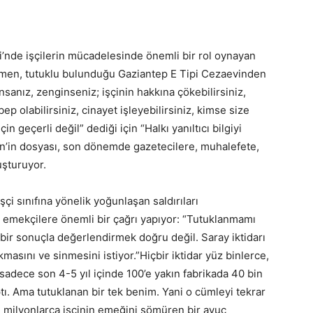
’nde işçilerin mücadelesinde önemli bir rol oynayan
en, tutuklu bulunduğu Gaziantep E Tipi Cezaevinden
nsanız, zenginseniz; işçinin hakkına çökebilirsiniz,
 olabilirsiniz, cinayet işleyebilirsiniz, kimse size
 geçerli değil” dediği için “Halkı yanıltıcı bilgiyi
n’in dosyası, son dönemde gazetecilere, muhalefete,
uşturuyor.
i sınıfına yönelik yoğunlaşan saldırıları
m emekçilere önemli bir çağrı yapıyor: “Tutuklanmamı
me bir sonuçla değerlendirmek doğru değil. Saray iktidarı
asını ve sinmesini istiyor.”Hiçbir iktidar yüz binlerce,
 sadece son 4-5 yıl içinde 100’e yakın fabrikada 40 bin
aptı. Ama tutuklanan bir tek benim. Yani o cümleyi tekrar
, milyonlarca işçinin emeğini sömüren bir avuç