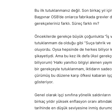
Bu ilk tutuklanmanız değil. Son birkaç yıl içi
Başpınar OSB’de onlarca fabrikada grevler 
gerekçeleriniz farklı. Süreç farklı mı?
Öncekilerde gerekçe büyük çoğunlukta “İş v
tutuklanmam da olduğu gibi “Suça tahrik ve d
oluyordu. Oysa hepsinde de herkes biliyor k
şikayetiydi. Ama bu kez ilk defa (Asıl gerek
biliyorum) ‘Halkı yanıltıcı bilgiyi alenen ya
bir gerekçeyle tutuklanmam, iktidarın sadece
çürümüş bu düzene karşı öfkesi kabaran işçi 
gösteriyor.
Genel olarak işçi sınıfına yönelik saldırıları
birkaç yıldır yüksek enflasyon oranı altındaki
tarihinde en düşük seviyesine inmiş durumda.