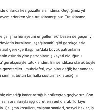
nde onlarca kez gözaltına alındınız. Geçtiğimiz yıl
devam ederken yine tutuklanmıştınız. Tutuklanma
e çalışma hürriyetini engellemek” bazen de geçen yıl
evletin kurallarını aşağılamak” gibi gerekçelerle
i asıl gerekçe Başpınar’daki büyük patronların
çenin aslında yine patronların şikayeti olduğunu
yma’ gerekçesiyle tutuklandım. Bir sendikacı olarak böyle
 gazetecileri, muhalefeti, aydınları değil; her yandan
sınıfını, bütün bir halkı susturmak istediğini
n hiç olmadığı kadar arttığı bir süreçten geçiyoruz. Son
 zam oranlarıyla işçi ücretleri reel olarak Türkiye
 Çalışma koşulları, çalışma saatleri, sosyal haklar, iş