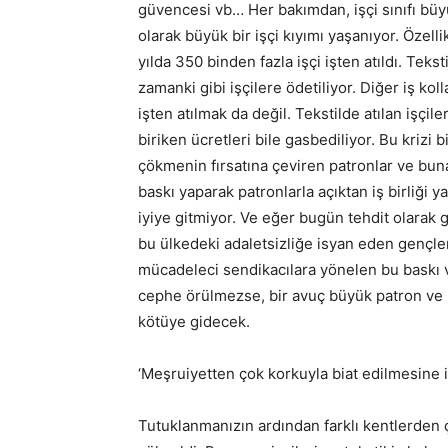
güvencesi vb… Her bakımdan, işçi sınıfı büyü
olarak büyük bir işçi kıyımı yaşanıyor. Özelli
yılda 350 binden fazla işçi işten atıldı. Tek
zamanki gibi işçilere ödetiliyor. Diğer iş ko
işten atılmak da değil. Tekstilde atılan işçil
biriken ücretleri bile gasbediliyor. Bu krizi b
çökmenin fırsatına çeviren patronlar ve bun
baskı yaparak patronlarla açıktan iş birliği 
iyiye gitmiyor. Ve eğer bugün tehdit olarak 
bu ülkedeki adaletsizliğe isyan eden gençler
mücadeleci sendikacılara yönelen bu baskı v
cephe örülmezse, bir avuç büyük patron ve 
kötüye gidecek.
‘Meşruiyetten çok korkuyla biat edilmesine ih
Tutuklanmanızın ardından farklı kentlerden çe