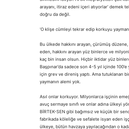
arayanı, itiraz edeni içeri atıyorlar’ demek t
doğru da değil.
‘O klişe cümleyi tekrar edip korkuyu yayman
Bu ülkede hakkını arayan, çürümüş düzene,
eden, hakkını arayan yüz binlerce ve milyon
kaç bin insan olsun. Hiçbir iktidar yüz binle
Başpınar’da sadece son 4-5 yıl içinde 100’e 
için grev ve direniş yaptı. Ama tutuklanan b
yaymanın alemi yok.
Asıl onlar korkuyor. Milyonlarca işçinin eme
avuç sermaye sınıfı ve onlar adına ülkeyi yö
BİRTEK-SEN gibi bağımsız ve küçük bir send
fabrikada köleliğe ve sefalete isyan eden iş
ülkeye, bütün havzaya yayılacağından o kadar