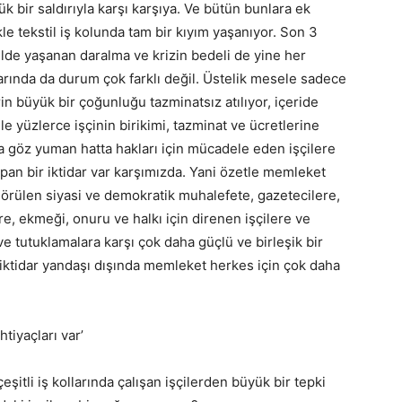
k bir saldırıyla karşı karşıya. Ve bütün bunlara ek
kle tekstil iş kolunda tam bir kıyım yaşanıyor. Son 3
stilde yaşanan daralma ve krizin bedeli de yine her
llarında da durum çok farklı değil. Üstelik mesele sadece
erin büyük bir çoğunluğu tazminatsız atılıyor, içeride
ile yüzlerce işçinin birikimi, tazminat ve ücretlerine
a göz yuman hatta hakları için mücadele eden işçilere
yapan bir iktidar var karşımızda. Yani özetle memleket
görülen siyasi ve demokratik muhalefete, gazetecilere,
e, ekmeği, onuru ve halkı için direnen işçilere ve
e tutuklamalara karşı çok daha güçlü ve birleşik bir
iktidar yandaşı dışında memleket herkes için çok daha
tiyaçları var’
şitli iş kollarında çalışan işçilerden büyük bir tepki