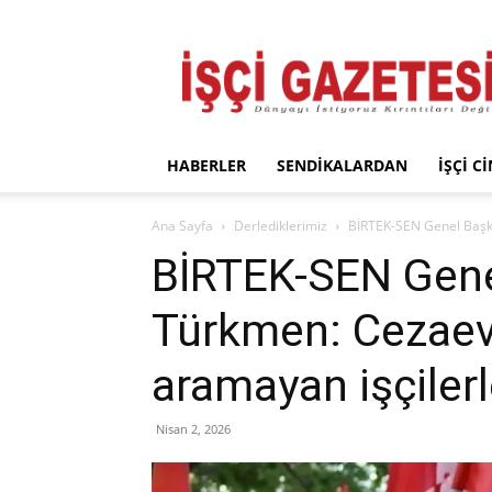
İşçi
Gazetesi
HABERLER
SENDIKALARDAN
İŞÇI C
Ana Sayfa
Derlediklerimiz
BİRTEK-SEN Genel Başka
BİRTEK-SEN Gen
Türkmen: Cezaevl
aramayan işçilerl
Nisan 2, 2026