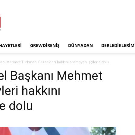
INAYETLERI
GREV/DIRENIŞ
DÜNYADAN
DERLEDIKLERIM
nı Mehmet Türkmen: Cezaevleri hakkını aramayan işçilerle dolu
el Başkanı Mehmet
eri hakkını
e dolu