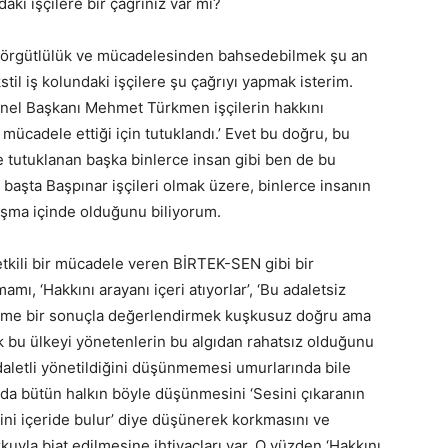
daki işçilere bir çağrınız var mı?
bir örgütlülük ve mücadelesinden bahsedebilmek şu an
kstil iş kolundaki işçilere şu çağrıyı yapmak isterim.
enel Başkanı Mehmet Türkmen işçilerin hakkını
 mücadele ettiği için tutuklandı.’ Evet bu doğru, bu
 tutuklanan başka binlerce insan gibi ben de bu
başta Başpınar işçileri olmak üzere, binlerce insanın
şma içinde olduğunu biliyorum.
e etkili bir mücadele veren BİRTEK-SEN gibi bir
mı, ‘Hakkını arayanı içeri atıyorlar’, ‘Bu adaletsiz
estirme bir sonuçla değerlendirmek kuşkusuz doğru ama
ık bu ülkeyi yönetenlerin bu algıdan rahatsız olduğunu
aletli yönetildiğini düşünmemesi umurlarında bile
 da bütün halkın böyle düşünmesini ‘Sesini çıkaranın
ini içeride bulur’ diye düşünerek korkmasını ve
kuyla biat edilmesine ihtiyaçları var. O yüzden ‘Hakkını