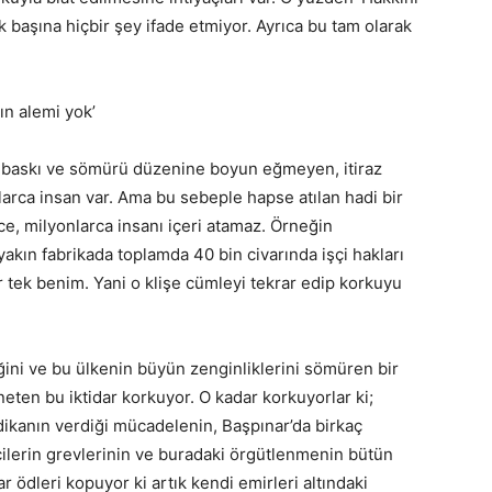
ek başına hiçbir şey ifade etmiyor. Ayrıca bu tam olarak
ın alemi yok’
 baskı ve sömürü düzenine boyun eğmeyen, itiraz
larca insan var. Ama bu sebeple hapse atılan hadi bir
rce, milyonlarca insanı içeri atamaz. Örneğin
yakın fabrikada toplamda 40 bin civarında işçi hakları
ir tek benim. Yani o klişe cümleyi tekrar edip korkuyu
ğini ve bu ülkenin büyün zenginliklerini sömüren bir
neten bu iktidar korkuyor. O kadar korkuyorlar ki;
ikanın verdiği mücadelenin, Başpınar’da birkaç
çilerin grevlerinin ve buradaki örgütlenmenin bütün
 ödleri kopuyor ki artık kendi emirleri altındaki