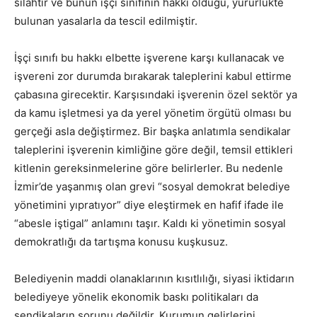
silahtır ve bunun işçi sınıfının hakkı olduğu, yürürlükte
bulunan yasalarla da tescil edilmiştir.
İşçi sınıfı bu hakkı elbette işverene karşı kullanacak ve
işvereni zor durumda bırakarak taleplerini kabul ettirme
çabasına girecektir. Karşısındaki işverenin özel sektör ya
da kamu işletmesi ya da yerel yönetim örgütü olması bu
gerçeği asla değiştirmez. Bir başka anlatımla sendikalar
taleplerini işverenin kimliğine göre değil, temsil ettikleri
kitlenin gereksinmelerine göre belirlerler. Bu nedenle
İzmir’de yaşanmış olan grevi “sosyal demokrat belediye
yönetimini yıpratıyor” diye eleştirmek en hafif ifade ile
“abesle iştigal” anlamını taşır. Kaldı ki yönetimin sosyal
demokratlığı da tartışma konusu kuşkusuz.
Belediyenin maddi olanaklarının kısıtlılığı, siyasi iktidarın
belediyeye yönelik ekonomik baskı politikaları da
sendikaların sorunu değildir. Kurumun gelirlerini