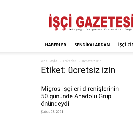
İşçi
Gazetesi
HABERLER
SENDIKALARDAN
İŞÇI C
Ana Sayfa
Etiketler
ücretsiz izin
Etiket: ücretsiz izin
Migros işçileri direnişlerinin
50.gününde Anadolu Grup
önündeydi
Şubat 25, 2021