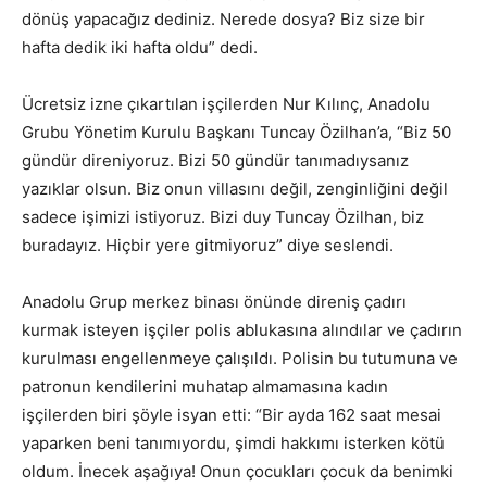
dönüş yapacağız dediniz. Nerede dosya? Biz size bir
hafta dedik iki hafta oldu” dedi.
Ücretsiz izne çıkartılan işçilerden Nur Kılınç, Anadolu
Grubu Yönetim Kurulu Başkanı Tuncay Özilhan’a, “Biz 50
gündür direniyoruz. Bizi 50 gündür tanımadıysanız
yazıklar olsun. Biz onun villasını değil, zenginliğini değil
sadece işimizi istiyoruz. Bizi duy Tuncay Özilhan, biz
buradayız. Hiçbir yere gitmiyoruz” diye seslendi.
Anadolu Grup merkez binası önünde direniş çadırı
kurmak isteyen işçiler polis ablukasına alındılar ve çadırın
kurulması engellenmeye çalışıldı. Polisin bu tutumuna ve
patronun kendilerini muhatap almamasına kadın
işçilerden biri şöyle isyan etti: “Bir ayda 162 saat mesai
yaparken beni tanımıyordu, şimdi hakkımı isterken kötü
oldum. İnecek aşağıya! Onun çocukları çocuk da benimki