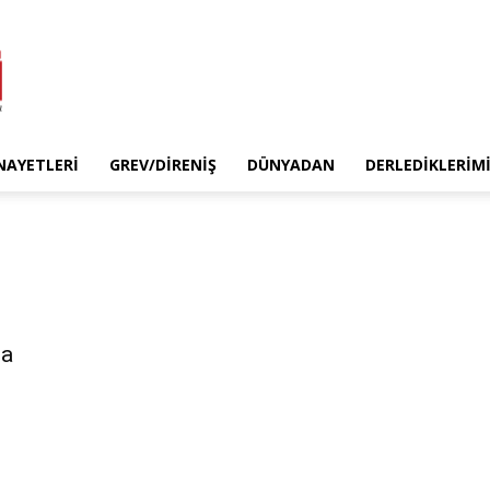
INAYETLERI
GREV/DIRENIŞ
DÜNYADAN
DERLEDIKLERIM
ğa