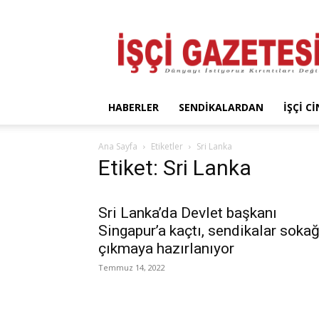
İşçi
Gazetesi
HABERLER
SENDIKALARDAN
İŞÇI C
Ana Sayfa
Etiketler
Sri Lanka
Etiket: Sri Lanka
Sri Lanka’da Devlet başkanı
Singapur’a kaçtı, sendikalar soka
çıkmaya hazırlanıyor
Temmuz 14, 2022