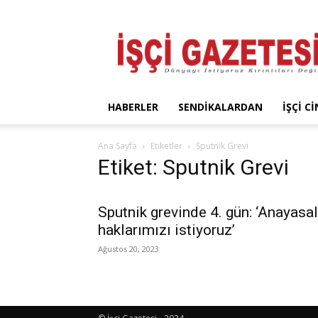
İşçi
Gazetesi
HABERLER
SENDIKALARDAN
İŞÇI C
Ana Sayfa
Etiketler
Sputnik Grevi
Etiket: Sputnik Grevi
Sputnik grevinde 4. gün: ‘Anayasal
haklarımızı istiyoruz’
Ağustos 20, 2023