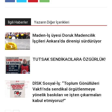
İlgili Haberler
Yazarın Diğer İçerikleri
Maden-İş üyesi Doruk Madencilik
İşçileri Ankara’da direnişi sürdürüyor
TUTSAK SENDİKACILARA ÖZGÜRLÜK!
DİSK Sosyal-İş: “Toplum Gönüllüleri
Vakfı’nda sendikal örgütlenmeye
yönelik baskıları ve işten çıkarmaları
kabul etmiyoruz!”