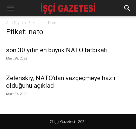
Ana Sayfa
Etiketler
Nato
Etiket: nato
son 30 yılın en büyük NATO tatbikatı
Mart 28, 2022
Zelenskiy, NATO’dan vazgeçmeye hazır
olduğunu açıkladı
Mart 23, 2022
© İşçi Gazetesi - 2024