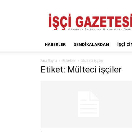
İşçi
Gazetesi
HABERLER
SENDIKALARDAN
İŞÇI C
Ana Sayfa
Etiketler
Mülteci işçiler
Etiket: Mülteci işçiler