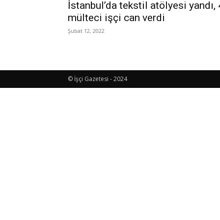
İstanbul’da tekstil atölyesi yandı, 
mülteci işçi can verdi
Şubat 12, 2022
© İşçi Gazetesi - 2024