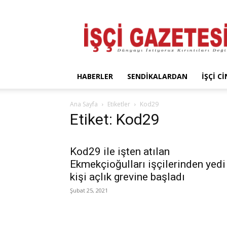
İşçi
Gazetesi
HABERLER
SENDIKALARDAN
İŞÇI C
Ana Sayfa
Etiketler
Kod29
Etiket: Kod29
Kod29 ile işten atılan
Ekmekçioğulları işçilerinden yedi
kişi açlık grevine başladı
Şubat 25, 2021