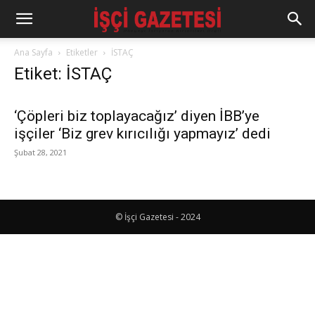
Ana Sayfa
Etiketler
İSTAÇ
Etiket: İSTAÇ
‘Çöpleri biz toplayacağız’ diyen İBB’ye
işçiler ‘Biz grev kırıcılığı yapmayız’ dedi
Şubat 28, 2021
© İşçi Gazetesi - 2024