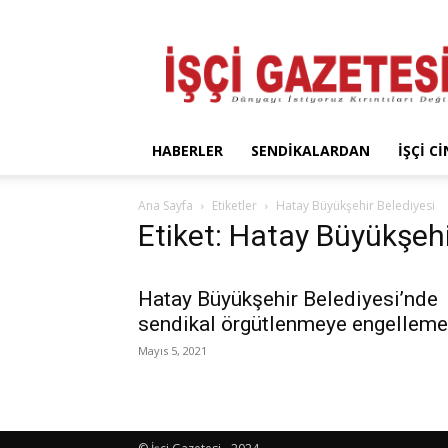
İşçi
Gazetesi
HABERLER
SENDIKALARDAN
İŞÇI C
Ana Sayfa
Etiketler
Hatay Büyükşehir Belediyesi
Etiket: Hatay Büyükşehi
Hatay Büyükşehir Belediyesi’nde
sendikal örgütlenmeye engelleme
Mayıs 5, 2021