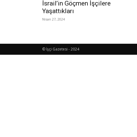
İsrail’in Göçmen İşçilere
Yaşattıkları
Nisan 27, 2024
© İşçi Gazetesi - 2024