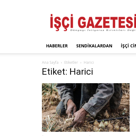
İşçi
Gazetesi
HABERLER
SENDIKALARDAN
İŞÇI C
Ana Sayfa
Etiketler
Harici
Etiket: Harici