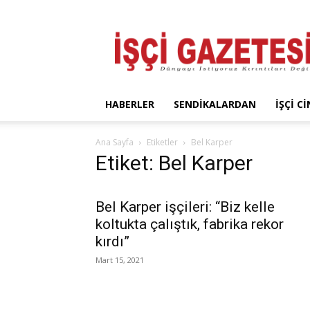
İşçi
Gazetesi
HABERLER
SENDIKALARDAN
İŞÇI C
Ana Sayfa
Etiketler
Bel Karper
Etiket: Bel Karper
Bel Karper işçileri: “Biz kelle
koltukta çalıştık, fabrika rekor
kırdı”
Mart 15, 2021