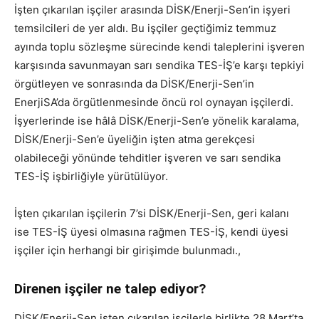
İşten çıkarılan işçiler arasında DİSK/Enerji-Sen’in işyeri
temsilcileri de yer aldı. Bu işçiler geçtiğimiz temmuz
ayında toplu sözleşme sürecinde kendi taleplerini işveren
karşısında savunmayan sarı sendika TES-İŞ’e karşı tepkiyi
örgütleyen ve sonrasında da DİSK/Enerji-Sen’in
EnerjiSA’da örgütlenmesinde öncü rol oynayan işçilerdi.
İşyerlerinde ise hâlâ DİSK/Enerji-Sen’e yönelik karalama,
DİSK/Enerji-Sen’e üyeliğin işten atma gerekçesi
olabileceği yönünde tehditler işveren ve sarı sendika
TES-İŞ işbirliğiyle yürütülüyor.
İşten çıkarılan işçilerin 7’si DİSK/Enerji-Sen, geri kalanı
ise TES-İŞ üyesi olmasına rağmen TES-İŞ, kendi üyesi
işçiler için herhangi bir girişimde bulunmadı.,
Direnen işçiler ne talep ediyor?
DİSK/Enerji-Sen işten çıkarılan işçilerle birlikte 28 Mart’ta