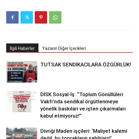
İlgili Haberler
Yazarın Diğer İçerikleri
TUTSAK SENDİKACILARA ÖZGÜRLÜK!
DİSK Sosyal-İş: “Toplum Gönüllüleri
Vakfı’nda sendikal örgütlenmeye
yönelik baskıları ve işten çıkarmaları
kabul etmiyoruz!”
Divriği Maden işçileri: ‘Maliyet kalemi
değil, bu toprakların sahibiyiz!’