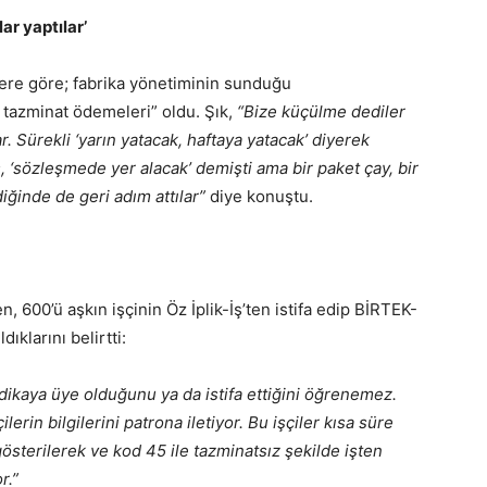
ar yaptılar’
ilere göre; fabrika yönetiminin sunduğu
 tazminat ödemeleri” oldu. Şık,
“Bize küçülme dediler
r. Sürekli ‘yarın yatacak, haftaya yatacak’ diyerek
, ‘sözleşmede yer alacak’ demişti ama bir paket çay, bir
iğinde de geri adım attılar”
diye konuştu.
00’ü aşkın işçinin Öz İplik-İş’ten istifa edip BİRTEK-
ıklarını belirtti:
dikaya üye olduğunu ya da istifa ettiğini öğrenemez.
lerin bilgilerini patrona iletiyor. Bu işçiler kısa süre
sterilerek ve kod 45 ile tazminatsız şekilde işten
or.”