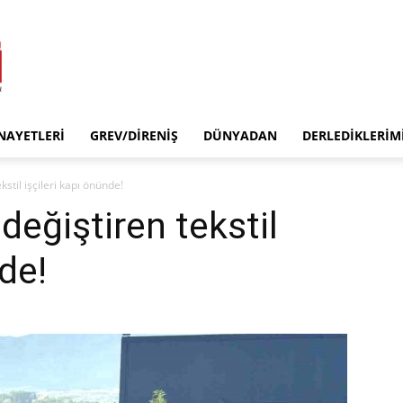
INAYETLERI
GREV/DIRENIŞ
DÜNYADAN
DERLEDIKLERIM
kstil işçileri kapı önünde!
değiştiren tekstil
nde!