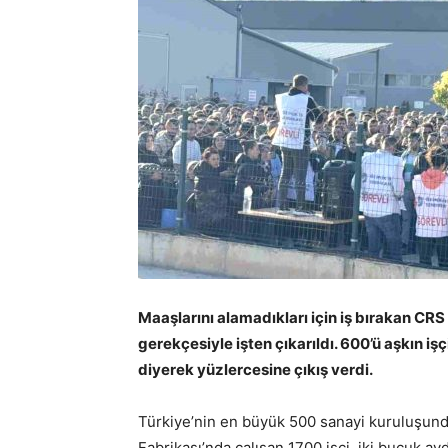
Maaşlarını alamadıkları için iş bırakan CRS 
gerekçesiyle işten çıkarıldı. 600’ü aşkın i
diyerek yüzlercesine çıkış verdi.
Türkiye’nin en büyük 500 sanayi kuruluşunda
Fabrikası’nda çalışan 1700 işçi, iki buçuk a