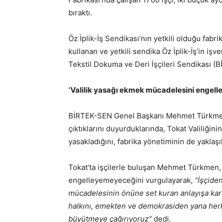
bıraktı.
Öz İplik-İş Sendikası’nın yetkili olduğu fab
kullanan ve yetkili sendika Öz İplik-İş’in işve
Tekstil Dokuma ve Deri İşçileri Sendikası (
‘Valilik yasağı ekmek mücadelesini engel
BİRTEK-SEN Genel Başkanı Mehmet Türkmen v
çıktıklarını duyurduklarında, Tokat Valiliğin
yasakladığını, fabrika yönetiminin de yaklaşık
Tokat’ta işçilerle buluşan Mehmet Türkmen, 
engelleyemeyeceğini vurgulayarak,
“İşçide
mücadelesinin önüne set kuran anlayışa ka
halkını, emekten ve demokrasiden yana herk
büyütmeye çağırıyoruz”
dedi.