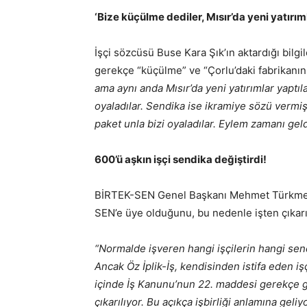
‘Bize küçülme dediler, Mısır’da yeni yatırıml
İşçi sözcüsü Buse Kara Şık’ın aktardığı bilg
gerekçe “küçülme” ve “Çorlu’daki fabrikanın
ama aynı anda Mısır’da yeni yatırımlar yaptıla
oyaladılar. Sendika ise ikramiye sözü vermiş
paket unla bizi oyaladılar. Eylem zamanı geld
600’ü aşkın işçi sendika değiştirdi!
BİRTEK-SEN Genel Başkanı Mehmet Türkmen, 6
SEN’e üye olduğunu, bu nedenle işten çıkarıld
“Normalde işveren hangi işçilerin hangi sen
Ancak Öz İplik-İş, kendisinden istifa eden işçi
içinde İş Kanunu’nun 22. maddesi gerekçe gö
çıkarılıyor. Bu açıkça işbirliği anlamına geliy