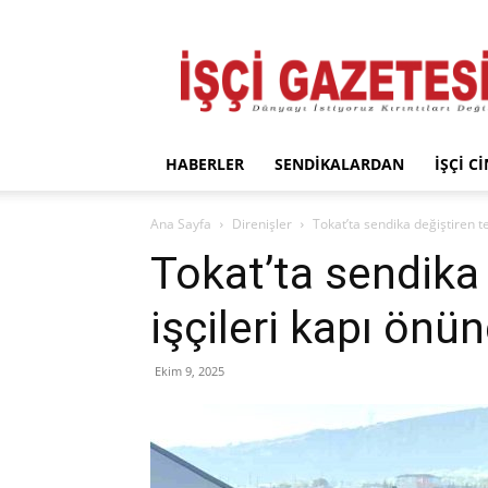
İşçi
Gazetesi
HABERLER
SENDIKALARDAN
İŞÇI C
Ana Sayfa
Direnişler
Tokat’ta sendika değiştiren te
Tokat’ta sendika 
işçileri kapı önü
Ekim 9, 2025