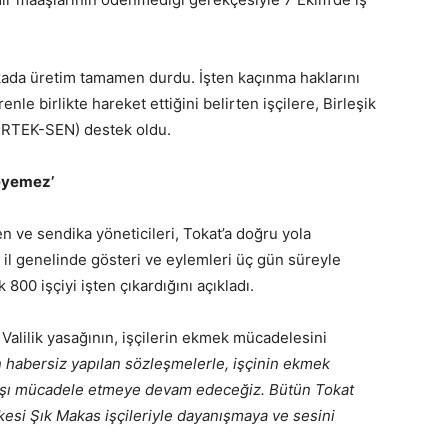
rikada üretim tamamen durdu. İşten kaçınma haklarını
renle birlikte hareket ettiğini belirten işçilere, Birleşik
BİRTEK-SEN) destek oldu.
leyemez’
e sendika yöneticileri, Tokat’a doğru yola
in il genelinde gösteri ve eylemleri üç gün süreyle
 800 işçiyi işten çıkardığını açıkladı.
Valilik yasağının, işçilerin ekmek mücadelesini
n habersiz yapılan sözleşmelerle, işçinin ekmek
rşı mücadele etmeye devam edeceğiz. Bütün Tokat
esi Şık Makas işçileriyle dayanışmaya ve sesini