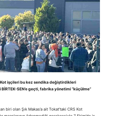
Kot işçileri bu kez sendika değiştirdikleri
şçi BİRTEK-SEN’e geçti, fabrika yönetimi “küçülme”
n biri olan Şık Makas’a ait Tokat’taki CRS Kot
ydır maaşlarının ödenmediği gerekçesiyle 7 Ekim’de iş