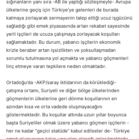
sığınanların yanı sıra -AB ile yaptığı sözleşmeyle- Avrupa
ülkelerine geçiş için Türkiye’ye gelenleri de burada
kalmaya zorlayarak sermayenin talep ettiği ucuz işgücünü
sağladığı gibi emek piyasasında artan rekabet sayesinde
yerli işçileri de ucuza çalışmaya zorlayacak koşulları
sağlamaktadır. Bu durum, yabancı işçilerin ekonomik
krizle beraber artan işsizlikten ve yoksullaşmadan
sorumlu tutulmasına yol açmakta ve yabancı göçmenleri
linç etmeye varan tepkilere neden olmaktadır.
Ortadoğu’da -AKP/saray iktidarının da körüklediği-
çatışma ortamı, Suriyeli ve diğer bölge ülkelerinden
göçmenlerin ülkelerine geri dönme koşullarının en
azından kısa ve orta vadede oluşmayacağını
göstermektedir. Bu koşullar altında uzun yıllar boyunca
başta Suriyeliler olmak üzere yabancı göçmen işçilerin -
her ne kadar “geçici statüde” kabul edilseler de- Türkiye
emek piyasasının kalıcı unsurları olacağı anlaşılmaktadır.