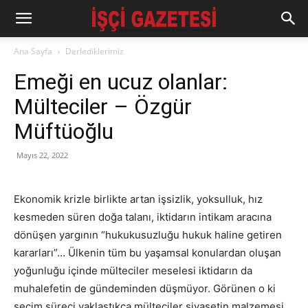
Ana Sayfa
Derlediklerimiz
Emeği en ucuz olanlar:
Mülteciler – Özgür
Müftüoğlu
Mayıs 22, 2022
Ekonomik krizle birlikte artan işsizlik, yoksulluk, hız
kesmeden süren doğa talanı, iktidarın intikam aracına
dönüşen yargının “hukukusuzluğu hukuk haline getiren
kararları”… Ülkenin tüm bu yaşamsal konulardan oluşan
yoğunluğu içinde mülteciler meselesi iktidarın da
muhalefetin de gündeminden düşmüyor. Görünen o ki
seçim süreci yaklaştıkça mülteciler siyasetin malzemesi