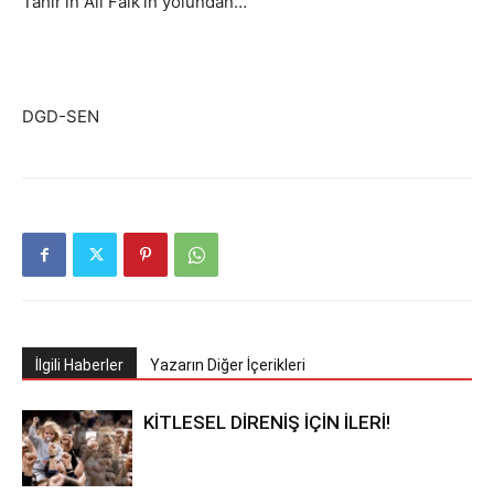
Tahir’in Ali Faik’in yolundan…
DGD-SEN
İlgili Haberler
Yazarın Diğer İçerikleri
KİTLESEL DİRENİŞ İÇİN İLERİ!