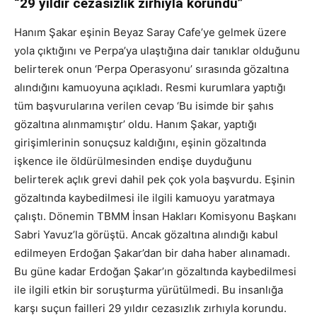
“29 yıldır cezasızlık zırhıyla korundu”
Hanım Şakar eşinin Beyaz Saray Cafe’ye gelmek üzere
yola çıktığını ve Perpa’ya ulaştığına dair tanıklar olduğunu
belirterek onun ‘Perpa Operasyonu’ sırasında gözaltına
alındığını kamuoyuna açıkladı. Resmi kurumlara yaptığı
tüm başvurularına verilen cevap ‘Bu isimde bir şahıs
gözaltına alınmamıştır’ oldu. Hanım Şakar, yaptığı
girişimlerinin sonuçsuz kaldığını, eşinin gözaltında
işkence ile öldürülmesinden endişe duyduğunu
belirterek açlık grevi dahil pek çok yola başvurdu. Eşinin
gözaltında kaybedilmesi ile ilgili kamuoyu yaratmaya
çalıştı. Dönemin TBMM İnsan Hakları Komisyonu Başkanı
Sabri Yavuz’la görüştü. Ancak gözaltına alındığı kabul
edilmeyen Erdoğan Şakar’dan bir daha haber alınamadı.
Bu güne kadar Erdoğan Şakar’ın gözaltında kaybedilmesi
ile ilgili etkin bir soruşturma yürütülmedi. Bu insanlığa
karşı suçun failleri 29 yıldır cezasızlık zırhıyla korundu.