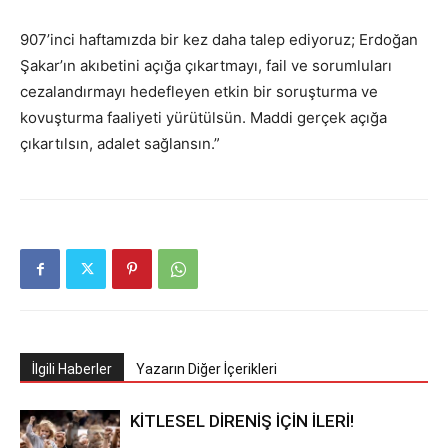
907’inci haftamızda bir kez daha talep ediyoruz; Erdoğan
Şakar’ın akıbetini açığa çıkartmayı, fail ve sorumluları
cezalandırmayı hedefleyen etkin bir soruşturma ve
kovuşturma faaliyeti yürütülsün. Maddi gerçek açığa
çıkartılsın, adalet sağlansın.”
İlgili Haberler
Yazarın Diğer İçerikleri
KİTLESEL DİRENİŞ İÇİN İLERİ!