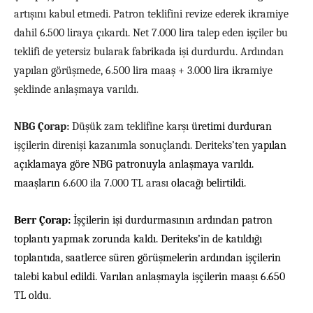
artışını kabul etmedi. Patron teklifini revize ederek ikramiye
dahil 6.500 liraya çıkardı. Net 7.000 lira talep eden işçiler bu
teklifi de yetersiz bularak fabrikada işi durdurdu. Ardından
yapılan görüşmede, 6.500 lira maaş + 3.000 lira ikramiye
şeklinde anlaşmaya varıldı.
NBG Çorap:
D
üşük zam teklifine karşı
üretimi durduran
işçilerin direnişi kazanımla sonuçlandı.
Deriteks’ten y
apılan
açıklamaya göre NBG patronuyla anlaşmaya varıldı.
maaşların
6.600 ila 7.000 TL arası
olacağı belirtildi.
Berr Çorap:
İşçilerin işi durdurmasının ardından patron
toplantı yapmak zorunda kaldı. Deriteks’in de katıldığı
toplantıda, s
aatlerce süren görüşmelerin ardından
işçilerin
talebi kabul edildi. Varılan anlaşmayla işçilerin maaşı 6.650
TL oldu.