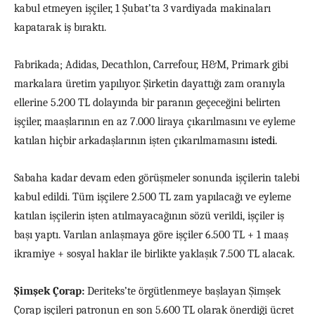
kabul etmeyen işçiler,
1 Şubat’ta 3
vardiya
da
makinaları
kapatarak iş bıraktı.
Fabrikada; Adidas, Decathlon, Carrefour, H&M, Primark gibi
markalara üretim yapılıyor. Şirketin dayattığı zam oranıyla
ellerine 5.200 TL dolayında bir paranın geçeceğini belirten
işçiler, maaşlarının en az 7.000 liraya çıkarılmasını ve eyleme
katılan hiçbir arkadaşlarının işten çıkarılmamasını
istedi.
Sabaha kadar devam eden görüşmeler
sonunda
işçilerin talebi
kabul edildi. Tüm işçilere 2.500 TL zam yapılacağı ve eyleme
katılan işçilerin işten atılmayacağı
nın sözü verildi,
işçiler iş
başı yaptı.
Varılan anlaşmaya göre işçiler 6.500 T
L
+ 1 maaş
ikramiye + sosyal haklar ile birlikte yaklaşık 7.500 T
L
alacak.
Şimşek Çorap:
Deriteks’te örgütlenmeye başlayan Şimşek
Çorap işçileri patronun en son 5.600 TL olarak önerdiği ücret