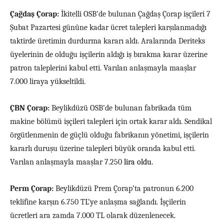
Çağdaş Çorap:
İkitelli OSB’de bulunan Çağdaş Çorap
işçileri 7
Şubat
Pazartesi gününe kadar ücret talepleri karşılanmadığı
taktirde üretimin durdurma kararı al
dı.
Aralarında Deriteks
üyeleri
nin
de olduğu işçiler
in aldığı iş bırakma karar üzerine
patron taleplerini kabul etti. Varılan anlaşmayla maaşlar
7.
000 liraya yükseltildi.
ÇBN Çorap:
Beylikdüzü OSB’de bulunan fabrikada
tüm
makine bölümü
işçileri talepleri için ortak karar aldı.
Sendikal
örgütlenmenin de güçlü olduğu fabrikanın yönetimi, işçilerin
kararlı duruşu üzerine talepleri büyük oranda kabul etti.
Varılan anlaşmayla maaşlar
7.250
lira oldu.
Perm Çorap:
Beylikdüzü Prem Çorap’ta patronun 6.200
teklifine karşın 6.750 TL’ye anlaşma sağlandı. İşçilerin
ücretleri ara zamda 7.000 TL olarak düzenlenecek.