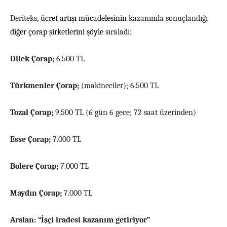
Deriteks,
ücret artışı mücadelesinin
kazanımla sonuçlandığı
diğer çorap şirketlerini şöyle
sıraladı:
Dilek Çorap;
6.500 TL
Türkmenler Çora
p;
(makineciler); 6.500 TL
Tozal Çorap;
9.500 TL (6 gün 6 gece; 72 saat üzerinden)
Esse Çorap;
7.000 TL
Bolere Çorap;
7.000 TL
Maydın Çorap;
7.000 TL
Arslan: “İşçi iradesi kazanım getiriyor”