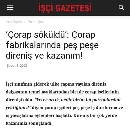
Ana Sayfa
Direnişler
‘Çorap söküldü’: Çorap
fabrikalarında peş peşe
direniş ve kazanım!
Şubat 6, 2022
İşçi sınıfının giderek ülke çapına yayılan direniş
dalgasının
temel ayaklarından biri de çorap işçileri
nin
direnişi
oldu.
“Yeter artık, nedir bizim bu patronlardan
çektiğimiz!”
diye
n çorap işçileri
peş peşe
iş durdurma ve
iş yavaşlatma eylemleri başlattı.
Direniş bir çok yerde
kazanımla sonuçlandı.