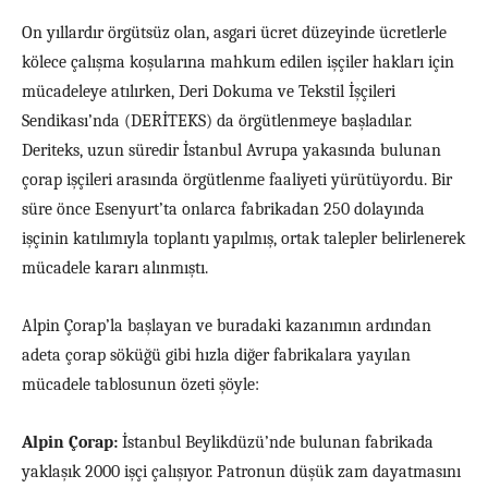
On yıllardır örgütsüz olan, asgari ücret düzeyinde ücretlerle
kölece çalışma koşularına
mahkum edilen işçiler hakları için
mücadeleye atılırken, Deri Dokuma ve Tekstil İşçileri
Sendikası’nda (DERİTEKS) da örgütlenmeye başladılar.
Deriteks, uzun süredir İstanbul Avrupa yakasında bulunan
çorap işçileri arasında örgütlenme faaliyeti
yürütüyordu.
Bir
süre önce Esenyurt’ta onlarca fabrikadan 250 dolayında
işçinin katılımıyla toplantı yapılmış, ortak talepler belirlenerek
mücadele kararı alınmıştı.
Alpin Çorap’la başlayan ve buradaki kazanımın ardından
adeta çorap söküğü gibi hızla diğer fabrikalara yayılan
mücadele tablosunun özeti şöyle:
Alpin
Ç
orap:
İstanbul Beylikdüzü’
nde bulunan fabrikada
yaklaşık 2000 işçi çalışıyor. Patronun düşük zam dayatmasını