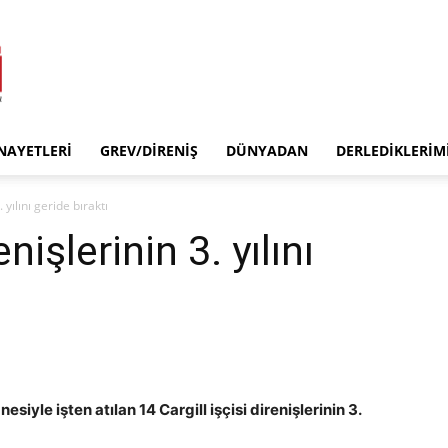
INAYETLERI
GREV/DIRENIŞ
DÜNYADAN
DERLEDIKLERIM
. yılını geride bıraktı
enişlerinin 3. yılını
siyle işten atılan 14 Cargill işçisi direnişlerinin 3.