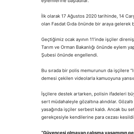
eylemlerine başladılar.
İlk olarak 17 Ağustos 2020 tarihinde, 14 Cargi
olan Fasdat Gıda önünde bir araya gelerek b
Geçtiğimiz ocak ayının 11’inde işçiler direni
Tarım ve Orman Bakanlığı önünde eylem yap
Şubesi önünde engellendi.
Bu sırada bir polis memurunun da işçilere “I
demesi çekilen videolarla kamuoyuna yansıd
İşçilere destek artarken, polisin ifadeleri b
sert müdahaleyle gözaltına alındılar. Gözalt
yasağında işçiler serbest kaldı. Ancak bu se
gerekçesiyle kendilerine para cezası kesildi
“Güvencesi olmayan çalışma yaşamının ge