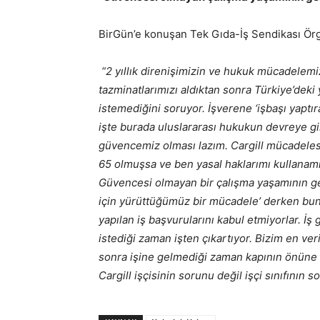
BirGün’e konuşan Tek Gıda-İş Sendikası Örg
“2 yıllık direnişimizin ve hukuk mücadelemiz
tazminatlarımızı aldıktan sonra Türkiye’deki 
istemediğini soruyor. İşverene ‘işbaşı yaptıra
işte burada uluslararası hukukun devreye g
güvencemiz olması lazım. Cargill mücadelesi 
65 olmuşsa ve ben yasal haklarımı kullanam
Güvencesi olmayan bir çalışma yaşamının ge
için yürüttüğümüz bir mücadele’ derken bun
yapılan iş başvurularını kabul etmiyorlar. İş
istediği zaman işten çıkartıyor. Bizim en ver
sonra işine gelmediği zaman kapının önüne
Cargill işçisinin sorunu değil işçi sınıfının s