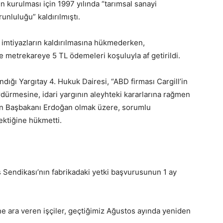
ın kurulması için 1997 yılında “tarımsal sanayi
unluluğu” kaldırılmıştı.
 imtiyazların kaldırılmasına hükmederken,
e metrekareye 5 TL ödemeleri koşuluyla af getirildi.
dığı Yargıtay 4. Hukuk Dairesi, “ABD firması Cargill’in
ürdürmesine, idari yargının aleyhteki kararlarına rağmen
in Başbakanı Erdoğan olmak üzere, sorumlu
ektiğine hükmetti.
ş Sendikası’nın fabrikadaki yetki başvurusunun 1 ay
e ara veren işçiler, geçtiğimiz Ağustos ayında yeniden