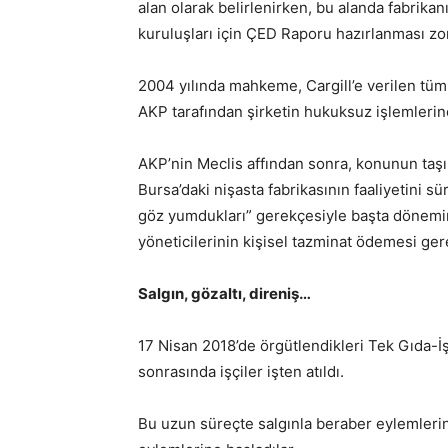
alan olarak belirlenirken, bu alanda fabrikan
kuruluşları için ÇED Raporu hazırlanması zor
2004 yılında
mahkeme, Cargill’e verilen tüm
AKP
tarafından
şirketin hukuksuz işlemlerin
AKP’nin Meclis affından sonra, konunun taşın
Bursa’daki nişasta fabrikasının faaliyetini s
göz yumdukları” gerekçesiyle başta dönem
yöneticilerinin kişisel tazminat ödemesi ger
Salgın, gözaltı, direniş…
17 Nisan 2018’de örgütlendikleri Tek Gıda-İ
sonrasında işçiler işten atıldı.
Bu uzun süreçte salgınla beraber eylemlerin