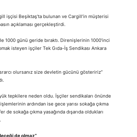
ll işçisi Beşiktaş’ta bulunan ve Cargill’in müşterisi
asın açıklaması gerçekleştirdi.
şle 1000 günü geride bıraktı. Direnişlerinin 1000’inci
mak isteyen işçiler Tek Gıda-İş Sendikası Ankara
srarcı olursanız size devletin gücünü gösteririz”
ı.
üyük tepkilere neden oldu. İşçiler sendikaları önünde
ı işlemlerinin ardından ise gece yarısı sokağa çıkma
fer de sokağa çıkma yasağında dışarıda oldukları
.
leceği de olmaz”