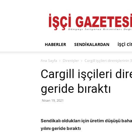
İşçi
Gazetesi
HABERLER
SENDIKALARDAN
İŞÇI C
Ana Sayfa
Direnişler
Cargill işçileri direnişlerinin 3
Cargill işçileri dir
geride bıraktı
Nisan 19, 2021
Sendikalı oldukları için üretim düşüşü bahane
yılını geride bıraktı