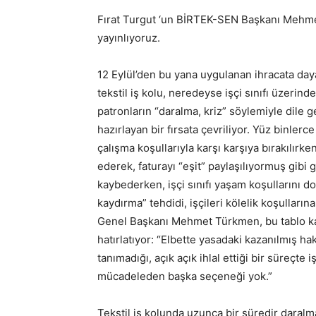
Fırat Turgut ‘un BİRTEK-SEN Başkanı Mehmet
yayınlıyoruz.
12 Eylül’den bu yana uygulanan ihracata day
tekstil iş kolu, neredeyse işçi sınıfı üzeri
patronların “daralma, kriz” söylemiyle dile g
hazırlayan bir fırsata çevriliyor. Yüz binlerc
çalışma koşullarıyla karşı karşıya bırakılırke
ederek, faturayı “eşit” paylaşılıyormuş gibi 
kaybederken, işçi sınıfı yaşam koşullarını do
kaydırma” tehdidi, işçileri kölelik koşulları
Genel Başkanı Mehmet Türkmen, bu tablo karş
hatırlatıyor: “Elbette yasadaki kazanılmış h
tanımadığı, açık açık ihlal ettiği bir süreçte i
mücadeleden başka seçeneği yok.”
Tekstil iş kolunda uzunca bir süredir daralma