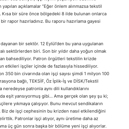
 yapılan açıklamalar “Eğer önlem alınmazsa tekstil
 Kısa bir süre önce bölgedeki 8 ilde bulunan onlarca
 bir rapor hazırladınız. Bu raporu hazırlama gayesi
dayanan bir sektör. 12 Eylül’den bu yana uygulanan
alı sektörlerden biri. Son bir yıldır daha yoğun olmak
 bahsediliyor. Patron örgütleri tekstilin krizde
etkileri işçiler içinde de fazlasıyla hissediliyor.
350 bin civarında olan işçi sayısı şimdi 1 milyon 100
rasyona bağlı, TEKSİF, Öz İplik-İş ve DİSK/Tekstil
 neredeyse patronla aynı dili kullandıklarını
fa da eşit yansıyormuş gibi… Ama gerçek olan şey şu ki;
 işçilere yıkmaya çalışıyor. Bunu mevcut sendikaların
 Biz de işçi cephesinin bu krizden nasıl etkilendiğini
rttik. Patronlar işçi atıyor, aynı üretime daha az
 ama üç gün sonra başka bir bölüme yeni işçi alıyorlar.