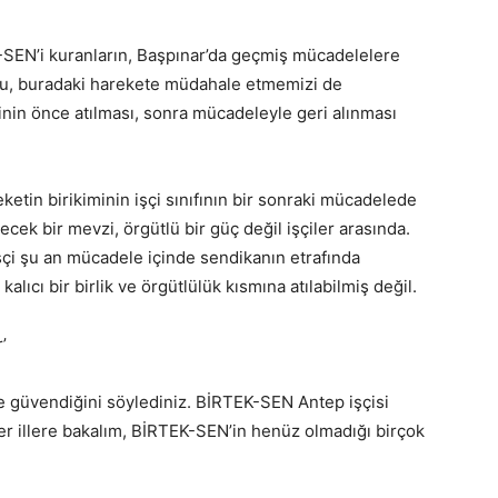
-SEN’i kuranların, Başpınar’da geçmiş mücadelelere
 Bu, buradaki harekete müdahale etmemizi de
şçinin önce atılması, sonra mücadeleyle geri alınması
etin birikiminin işçi sınıfının bir sonraki mücadelede
cek bir mevzi, örgütlü bir güç değil işçiler arasında.
şçi şu an mücadele içinde sendikanın etrafında
ıcı bir birlik ve örgütlülük kısmına atılabilmiş değil.
’
e güvendiğini söylediniz. BİRTEK-SEN Antep işçisi
ğer illere bakalım, BİRTEK-SEN’in henüz olmadığı birçok