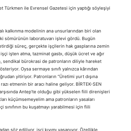
 Türkmen ile Evrensel Gazetesi için yaptığı söyleşiyi
alı kalkınma modelinin ana unsurlarından biri olan
ndeki sömürünün laboratuvarı işlevi gördü. Bugün
etirdiği süreç, gerçekte işçilerin hak gasplarına zemin
e işçi işten atma, tazminat gasbı, düşük ücret ve ağır
n, sendikal bürokrasi de patronların diliyle hareket
gösteriyor. Oysa sermaye sınıfı yalnızca kârından
ğrudan yitiriyor. Patronların “Üretimi yurt dışına
na razı etmenin bir aracı haline geliyor. BİRTEK-SEN
ısında Antep’te olduğu gibi yükselen fiili direnişleri
akları küçümsemeyelim ama patronların yasaları
şçi sınıfının bu kuşatmayı yarabilmesi için fiili
dan söz ediliyor, işçi kıyımı yaşanıyor. Özellikle