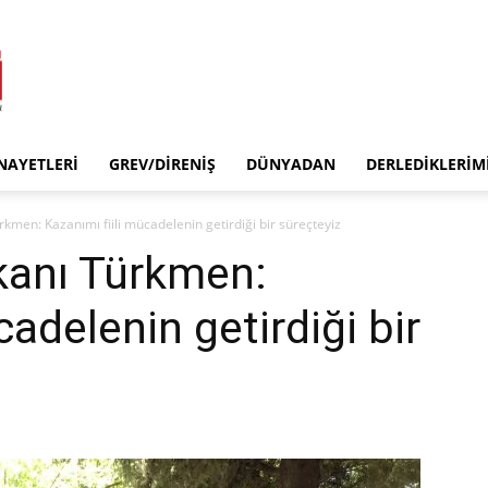
INAYETLERI
GREV/DIRENIŞ
DÜNYADAN
DERLEDIKLERIM
men: Kazanımı fiili mücadelenin getirdiği bir süreçteyiz
anı Türkmen:
cadelenin getirdiği bir