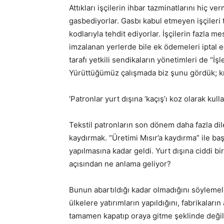
Attıkları işçilerin ihbar tazminatlarını hiç ve
gasbediyorlar. Gasbı kabul etmeyen işçileri 
kodlarıyla tehdit ediyorlar. İşçilerin fazla m
imzalanan yerlerde bile ek ödemeleri iptal ed
tarafı yetkili sendikaların yönetimleri de “İş
Yürüttüğümüz çalışmada biz şunu gördük; kriz 
‘Patronlar yurt dışına ‘kaçış’ı koz olarak kull
Tekstil patronların son dönem daha fazla dil
kaydırmak. “Üretimi Mısır’a kaydırma” ile ba
yapılmasına kadar geldi. Yurt dışına ciddi bir
açısından ne anlama geliyor?
Bunun abartıldığı kadar olmadığını söylemeli
ülkelere yatırımların yapıldığını, fabrikaların
tamamen kapatıp oraya gitme şeklinde değil, 