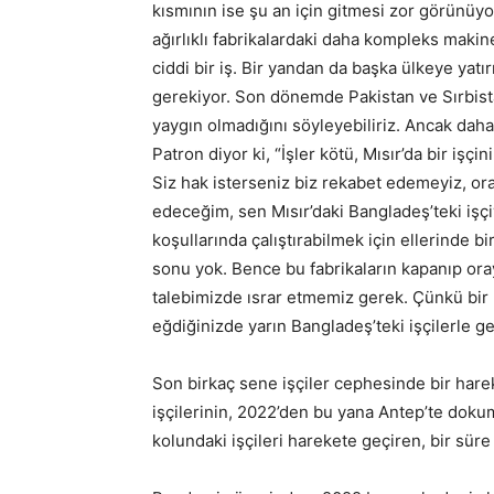
kısmının ise şu an için gitmesi zor görünüyo
ağırlıklı fabrikalardaki daha kompleks maki
ciddi bir iş. Bir yandan da başka ülkeye yat
gerekiyor. Son dönemde Pakistan ve Sırbista
yaygın olmadığını söyleyebiliriz. Ancak daha 
Patron diyor ki, “İşler kötü, Mısır’da bir işç
Siz hak isterseniz biz rekabet edemeyiz, ora
edeceğim, sen Mısır’daki Bangladeş’teki işçiy
koşullarında çalıştırabilmek için ellerinde b
sonu yok. Bence bu fabrikaların kapanıp ora
talebimizde ısrar etmemiz gerek. Çünkü bir 
eğdiğinizde yarın Bangladeş’teki işçilerle g
Son birkaç sene işçiler cephesinde bir hare
işçilerinin, 2022’den bu yana Antep’te dokuma 
kolundaki işçileri harekete geçiren, bir sür