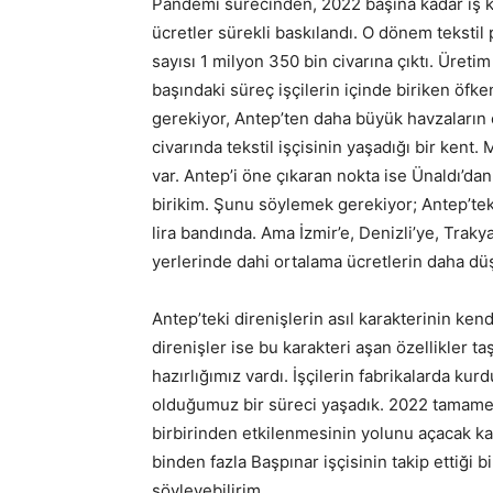
Pandemi sürecinden, 2022 başına kadar iş kol
ücretler sürekli baskılandı. O dönem tekstil 
sayısı 1 milyon 350 bin civarına çıktı. Üretim
başındaki süreç işçilerin içinde biriken öfk
gerekiyor, Antep’ten daha büyük havzaların o
civarında tekstil işçisinin yaşadığı bir kent. 
var. Antep’i öne çıkaran nokta ise Ünaldı’dan
birikim. Şunu söylemek gerekiyor; Antep’teki 
lira bandında. Ama İzmir’e, Denizli’ye, Traky
yerlerinde dahi ortalama ücretlerin daha dü
Antep’teki direnişlerin asıl karakterinin ke
direnişler ise bu karakteri aşan özellikler t
hazırlığımız vardı. İşçilerin fabrikalarda k
olduğumuz bir süreci yaşadık. 2022 tamamen
birbirinden etkilenmesinin yolunu açacak ka
binden fazla Başpınar işçisinin takip ettiği
söyleyebilirim.