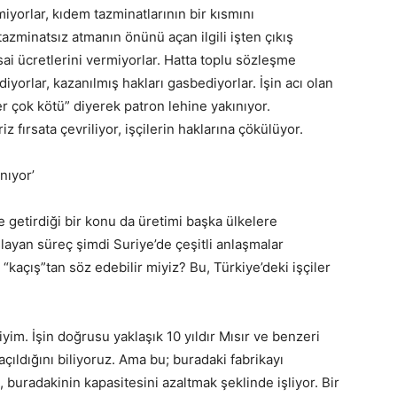
rmiyorlar, kıdem tazminatlarının bir kısmını
tazminatsız atmanın önünü açan ilgili işten çıkış
esai ücretlerini vermiyorlar. Hatta toplu sözleşme
iyorlar, kazanılmış hakları gasbediyorlar. İşin acı olan
ler çok kötü” diyerek patron lehine yakınıyor.
fırsata çevriliyor, işçilerin haklarına çökülüyor.
anıyor’
e getirdiği bir konu da üretimi başka ülkelere
şlayan süreç şimdi Suriye’de çeşitli anlaşmalar
 “kaçış”tan söz edebilir miyiz? Bu, Türkiye’deki işçiler
yim. İşin doğrusu yaklaşık 10 yıldır Mısır ve benzeri
 açıldığını biliyoruz. Ama bu; buradaki fabrikayı
buradakinin kapasitesini azaltmak şeklinde işliyor. Bir