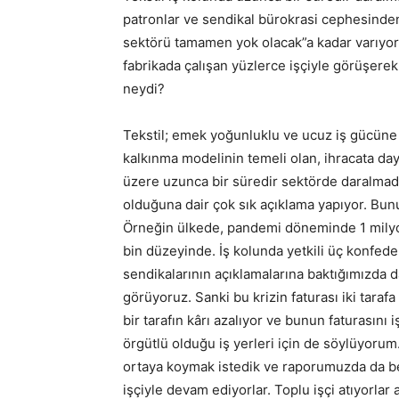
patronlar ve sendikal bürokrasi cephesinden
sektörü tamamen yok olacak”a kadar varıyor.
fabrikada çalışan yüzlerce işçiyle görüşerek
neydi?
Tekstil; emek yoğunluklu ve ucuz iş gücüne 
kalkınma modelinin temeli olan, ihracata day
üzere uzunca bir süredir sektörde daralmadan
olduğuna dair çok sık açıklama yapıyor. Bunun 
Örneğin ülkede, pandemi döneminde 1 milyon 
bin düzeyinde. İş kolunda yetkili üç konfede
sendikalarının açıklamalarına baktığımızda da
görüyoruz. Sanki bu krizin faturası iki tara
bir tarafın kârı azalıyor ve bunun faturasını
örgütlü olduğu iş yerleri için de söylüyorum.
ortaya koymak istedik ve raporumuzda da beli
işçiyle devam ediyorlar. Toplu işçi atıyorlar