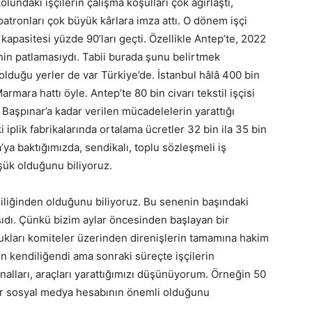
undaki işçilerin çalışma koşulları çok ağırlaştı,
patronları çok büyük kârlara imza attı. O dönem işçi
 kapasitesi yüzde 90’ları geçti. Özellikle Antep’te, 2022
enin patlamasıydı. Tabii burada şunu belirtmek
lduğu yerler de var Türkiye’de. İstanbul hâlâ 400 bin
Marmara hattı öyle. Antep’te 80 bin civarı tekstil işçisi
 Başpınar’a kadar verilen mücadelelerin yarattığı
iplik fabrikalarında ortalama ücretler 32 bin ila 35 bin
a’ya baktığımızda, sendikalı, toplu sözleşmeli iş
şük olduğunu biliyoruz.
ndiliğinden olduğunu biliyoruz. Bu senenin başındaki
aşıdı. Çünkü bizim aylar öncesinden başlayan bir
urdukları komiteler üzerinden direnişlerin tamamına hakim
 kendiliğendi ama sonraki süreçte işçilerin
nalları, araçları yarattığımızı düşünüyorum. Örneğin 50
 bir sosyal medya hesabının önemli olduğunu