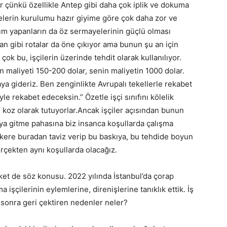
r çünkü özellikle Antep gibi daha çok iplik ve dokuma
nelerin kurulumu hazır giyime göre çok daha zor ve
ırım yapanların da öz sermayelerinin güçlü olması
n gibi rotalar da öne çıkıyor ama bunun şu an için
çok bu, işçilerin üzerinde tehdit olarak kullanılıyor.
inin maliyeti 150-200 dolar, senin maliyetin 1000 dolar.
ya gideriz. Ben zenginlikte Avrupalı tekellerle rekabet
le rekabet edeceksin.” Özetle işçi sınıfını kölelik
ir koz olarak tutuyorlar.Ancak işçiler açısından bunun
ya gitme pahasına biz insanca koşullarda çalışma
kere buradan taviz verip bu baskıya, bu tehdide boyun
erçekten aynı koşullarda olacağız.
ket de söz konusu. 2022 yılında İstanbul’da çorap
işçilerinin eylemlerine, direnişlerine tanıklık ettik. İş
e sonra geri çektiren nedenler neler?