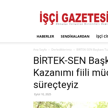
İşçi
Gazetesi
HABERLER
SENDIKALARDAN
İŞÇI C
Ana Sayfa
Derlediklerimiz
BİRTEK-SEN Başkanı Türk
BİRTEK-SEN Başk
Kazanımı fiili mü
süreçteyiz
Eylül 10, 2025