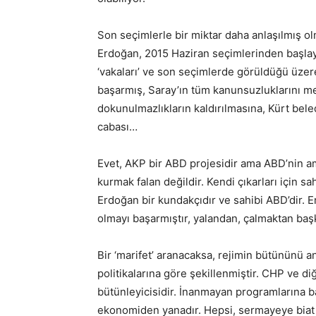
Son seçimlerle bir miktar daha anlaşılmış ol
Erdoğan, 2015 Haziran seçimlerinden başlay
‘vakaları’ ve son seçimlerde görüldüğü üzer
başarmış, Saray’ın tüm kanunsuzluklarını meş
dokunulmazlıkların kaldırılmasına, Kürt be
cabası…
Evet, AKP bir ABD projesidir ama ABD’nin am
kurmak falan değildir. Kendi çıkarları için s
Erdoğan bir kundakçıdır ve sahibi ABD’dir. Er
olmayı başarmıştır, yalandan, çalmaktan başk
Bir ‘marifet’ aranacaksa, rejimin bütününü
politikalarına göre şekillenmiştir. CHP ve di
bütünleyicisidir. İnanmayan programlarına b
ekonomiden yanadır. Hepsi, sermayeye biat e