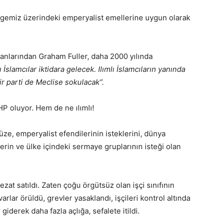
lgemiz üzerindeki emperyalist emellerine uygun olarak
anlarından Graham Fuller, daha 2000 yılında
 İslamcılar iktidara gelecek. Ilımlı İslamcıların yanında
ir parti de Meclise sokulacak”.
e CHP oluyor. Hem de ne ılımlı!
ze, emperyalist efendilerinin isteklerini, dünya
llerin ve ülke içindeki sermaye gruplarının isteği olan
zat satıldı. Zaten çoğu örgütsüz olan işçi sınıfının
lar örüldü, grevler yasaklandı, işçileri kontrol altında
giderek daha fazla açlığa, sefalete itildi.