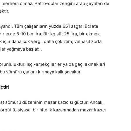
aya merhem olmaz. Petro-dolar zengini arap şeyhleri de
ektir.
dayandı. Tüm çalışanların yüzde 65’i asgari ücrete
lerde 8-10 bin lira. Bir kg süt 25 lira, bir ekmek
ak için daha çok vergi, daha çok zam; velhasıl zorla
mlar yağmaya başladı.
runluluktur. İşçi-emekçiler er ya da geç, ekmekleri
n bu sömürü çarkını kırmaya kalkışacaktır.
çtir!
talist sömürü düzeninin mezar kazıcısı güçtür. Ancak,
 örgütlü, siyasal bir nitelik kazanmadan mezar kazıcı