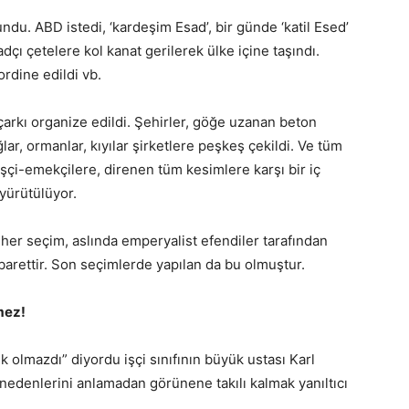
lundu. ABD istedi, ‘kardeşim Esad’, bir günde ‘katil Esed’
dçı çetelere kol kanat gerilerek ülke içine taşındı.
rdine edildi vb.
arkı organize edildi. Şehirler, göğe uzanan beton
ğlar, ormanlar, kıyılar şirketlere peşkeş çekildi. Ve tüm
 işçi-emekçilere, direnen tüm kesimlere karşı bir iç
yürütülüyor.
her seçim, aslında emperyalist efendiler tarafından
ibarettir. Son seçimlerde yapılan da bu olmuştur.
mez!
 olmazdı” diyordu işçi sınıfının büyük ustası Karl
l nedenlerini anlamadan görünene takılı kalmak yanıltıcı