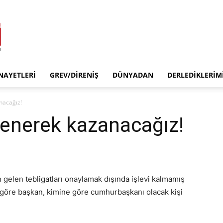
INAYETLERI
GREV/DIRENIŞ
DÜNYADAN
DERLEDIKLERIM
nacağız!
tlenerek kazanacağız!
n gelen tebligatları onaylamak dışında işlevi kalmamış
 göre başkan, kimine göre cumhurbaşkanı olacak kişi