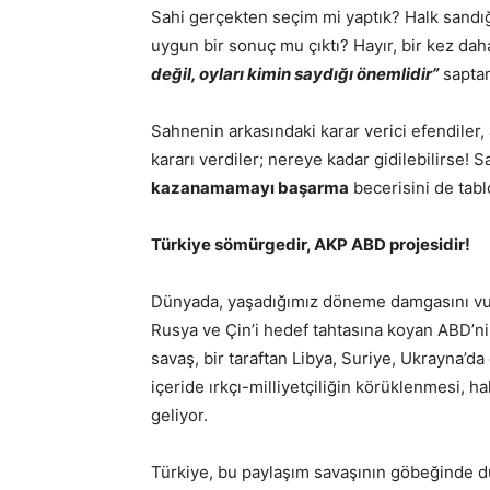
Sahi gerçekten seçim mi yaptık? Halk sandığa
uygun bir sonuç mu çıktı? Hayır, bir kez dah
değil, oyları kimin saydığı önemlidir”
saptam
Sahnenin arkasındaki karar verici efendiler,
kararı verdiler; nereye kadar gidilebilirse! S
kazanamamayı başarma
becerisini de tab
Türkiye sömürgedir, AKP ABD projesidir!
Dünyada, yaşadığımız döneme damgasını vura
Rusya ve Çin’i hedef tahtasına koyan ABD’ni
savaş, bir taraftan Libya, Suriye, Ukrayna’da
içeride ırkçı-milliyetçiliğin körüklenmesi, ha
geliyor.
Türkiye, bu paylaşım savaşının göbeğinde d