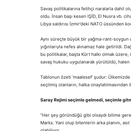
Savaş politikalarına fetihçi naralarla dahil o
oldu. İnsan başı kesen IŞİD, El Nusra vb. ciha
Libya saldırısı İzmir’deki NATO üssünden koo
Aynı süreçte büyük bir yağma-rant-soygun ç
yığınlarıyla nefes alınamaz hale getirildi. Da
bu politikalar, başta Kürt halkı olmak üzere,
savaş hukuku uygulanarak yürütüldü, halen 
Tablonun özeti ‘maalesef’ şudur: Ülkemizde 
seçilmiş olanların, halka onaylatılmasından 
Saray Rejimi seçimle gelmedi, seçimle git
“Her şey göründüğü gibi olsaydı bilime gerek
Marks. Yani olup bitenlerin arka planını, ası
olabiliyor.