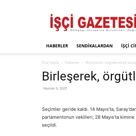
İşçi
Gazetesi
HABERLER
SENDIKALARDAN
İŞÇI C
Ana Sayfa
Haberler
Birleşerek, örgütlenerek kaza
Birleşerek, örgü
Haziran 9, 2023
Seçimler geride kaldı. 14 Mayıs’ta, Saray’da
parlamentonun vekilleri, 28 Mayıs’ta kimine
seçildi.