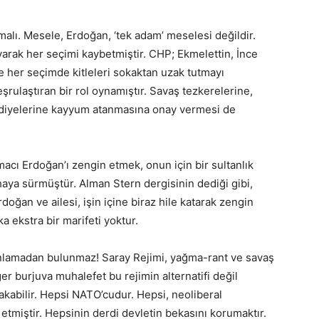
malı. Mesele, Erdoğan, ‘tek adam’ meselesi değildir.
arak her seçimi kaybetmiştir. CHP; Ekmelettin, İnce
e her seçimde kitleleri sokaktan uzak tutmayı
rulaştıran bir rol oynamıştır. Savaş tezkerelerine,
lediyelerine kayyum atanmasına onay vermesi de
acı Erdoğan’ı zengin etmek, onun için bir sultanlık
ahaya sürmüştür. Alman Stern dergisinin dediği gibi,
doğan ve ailesi, işin içine biraz hile katarak zengin
a ekstra bir marifeti yoktur.
 anlamadan bulunmaz! Saray Rejimi, yağma-rant ve savaş
ğer burjuva muhalefet bu rejimin alternatifi değil
akabilir. Hepsi NATO’cudur. Hepsi, neoliberal
tmiştir. Hepsinin derdi devletin bekasını korumaktır.