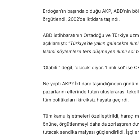
Erdoğan’ın başında olduğu AKP, ABD’nin bö
örgütlendi, 2002’de iktidara taşındı.
ABD istihbaratının Ortadoğu ve Türkiye uzm
açıklamıştı:
“Türkiye’de yakın gelecekte ılımlı
İslami söylemlere ters düşmeyen ılımlı sol b
‘Olabilir’ değil, ‘olacak’ diyor. ‘Ilımlı sol’ is
Ne yaptı AKP? İktidara taşındığından günümü
pazarlarını ellerinde tutan uluslararası teke
tüm politikaları ikirciksiz hayata geçirdi.
Tüm kamu işletmeleri özelleştirildi, haraç-me
önüne, örgütlenmeyi daha da zorlaştıran duvar
tutacak sendika mafyası güçlendirildi. İşçiler 