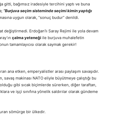
 gitti, bağımsız iradesiyle tercihini yaptı ve buna
a;
“Burjuva seçim sisteminde seçimi kimin yaptığı
asına uygun olarak, “sonuç budur” denildi.
 at değiştirmedi. Erdoğan’lı Saray Rejimi ile yola devam
aray’ın
çalma yeteneği
ile burjuva muhalefetin
lonun tamamlayıcısı olarak saymak gerekir!
n ana etken, emperyalistler arası paylaşım savaşıdır.
n, savaş makinası NATO eliyle büyütmeye çalıştığı bu
 olduğu gibi sıcak biçimlerde sürerken, diğer taraftan,
lklara ve işçi sınıfına yönelik saldırılar olarak gündeme
uran sömürge bir ülkedir.