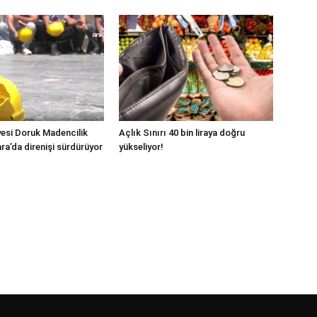
esi Doruk Madencilik
Açlık Sınırı 40 bin liraya doğru
ara’da direnişi sürdürüyor
yükseliyor!