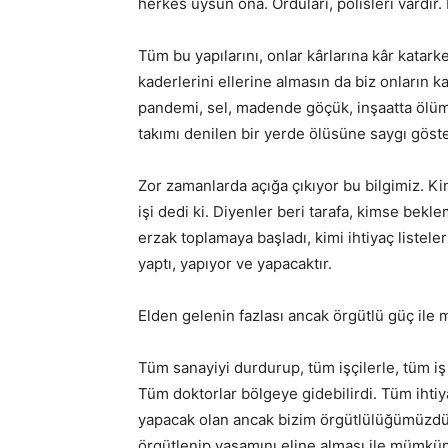
herkes uysun ona. Orduları, polisleri vardır
Tüm bu yapılarını, onlar kârlarına kâr katar
kaderlerini ellerine almasın da biz onların 
pandemi, sel, madende göçük, inşaatta ölüm, 
takımı denilen bir yerde ölüsüne saygı göst
Zor zamanlarda açığa çıkıyor bu bilgimiz. Ki
işi dedi ki. Diyenler beri tarafa, kimse bekl
erzak toplamaya başladı, kimi ihtiyaç listele
yaptı, yapıyor ve yapacaktır.
Elden gelenin fazlası ancak örgütlü güç ile
Tüm sanayiyi durdurup, tüm işçilerle, tüm iş
Tüm doktorlar bölgeye gidebilirdi. Tüm ihtiya
yapacak olan ancak bizim örgütlülüğümüzdür.
örgütlenip yaşamını eline alması ile mümkü