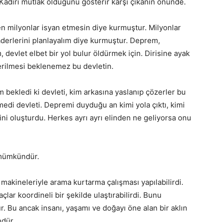
. Kadiri mutlak olduğunu gösterir karşı çıkanın önünde.
ken milyonlar isyan etmesin diye kurmuştur. Milyonlar
kaderlerini planlayalım diye kurmuştur. Deprem,
devlet elbet bir yol bulur öldürmek için. Dirisine ayak
erilmesi beklenemez bu devletin.
m bekledi ki devleti, kim arkasına yaslanıp çözerler bu
emedi devleti. Depremi duyduğu an kimi yola çıktı, kimi
rini oluşturdu. Herkes ayrı ayrı elinden ne geliyorsa onu
 mümkündür.
 makineleriyle arama kurtarma çalışması yapılabilirdi.
çlar koordineli bir şekilde ulaştırabilirdi. Bunu
 Bu ancak insanı, yaşamı ve doğayı öne alan bir aklın
ndür.