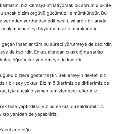
 kalmasın, biz kalmayalım istiyorsak bu sorumluluk ile
k bu ancak bizim örgütlü gücümüz ile mümkündür. Bu
se yerinden yurdundan edilmesin, yıllardır bir arada
bu ancak mücadeleyi büyütmemiz ile mümkündür.
eçen insanlar tüm bu süreci yürütmeye de kadirdir.
eye de kadirdir. Enkaz altından çıkardığına sarılıp
ınlar, öğrenciler yönetmeye de kadirdir.
duğunu bizlere göstermiştir. Beklemeyin devleti siz
dair bir şey yoktur. Bizim ölülerimiz de dirilerimiz de
ktır, işte ancak o zaman temizlenecek ellerimiz.
ek bize yaptırdılar. Biz bu enkazı da kaldırabiliriz.
ıkıp yeniden de yapabiliriz.
 Kabul edeceğiz.