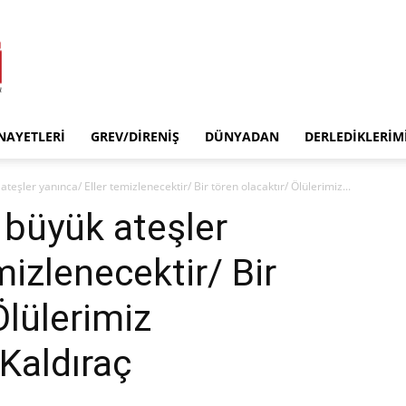
INAYETLERI
GREV/DIRENIŞ
DÜNYADAN
DERLEDIKLERIM
teşler yanınca/ Eller temizlenecektir/ Bir tören olacaktır/ Ölülerimiz...
 büyük ateşler
mizlenecektir/ Bir
Ölülerimiz
 Kaldıraç