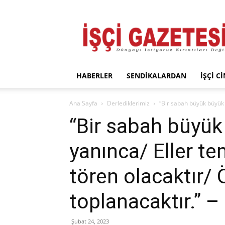
İşçi
Gazetesi
HABERLER
SENDIKALARDAN
İŞÇI C
Ana Sayfa
Derlediklerimiz
“Bir sabah büyük büyük a
“Bir sabah büyük
yanınca/ Eller te
tören olacaktır/ 
toplanacaktır.” –
Şubat 24, 2023