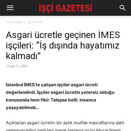
Ana Sayfa
İşçi-Emek
Asgari ücretle geçinen İMES
işçileri: “İş dışında hayatımız
kalmadı”
Ocak 11, 2021
İstanbul İMES’te çalışan işçiler asgari ücreti
değerlendirdi. İşçiler asgari ücretin yetersiz olduğu
konusunda hem fikir. Talepse belli; insanca
yaşayabilmek…
Açıklanan asgari ücretin bir aylık mutfak masraflarına dahi
yetmeyeceğini belirten metal taşlama işçisi Murat Namlı,