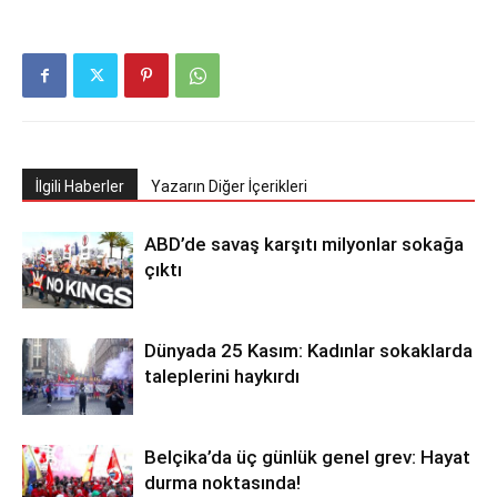
İlgili Haberler
Yazarın Diğer İçerikleri
ABD’de savaş karşıtı milyonlar sokağa
çıktı
Dünyada 25 Kasım: Kadınlar sokaklarda
taleplerini haykırdı
Belçika’da üç günlük genel grev: Hayat
durma noktasında!