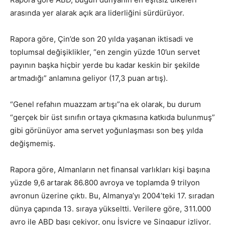
arasında yer alarak açık ara liderliğini sürdürüyor.
Rapora göre, Çin’de son 20 yılda yaşanan iktisadi ve
toplumsal değişiklikler, “en zengin yüzde 10’un servet
payının başka hiçbir yerde bu kadar keskin bir şekilde
artmadığı” anlamına geliyor (17,3 puan artış).
“Genel refahın muazzam artışı”na ek olarak, bu durum
“gerçek bir üst sınıfın ortaya çıkmasına katkıda bulunmuş”
gibi görünüyor ama servet yoğunlaşması son beş yılda
değişmemiş.
Rapora göre, Almanların net finansal varlıkları kişi başına
yüzde 9,6 artarak 86.800 avroya ve toplamda 9 trilyon
avronun üzerine çıktı. Bu, Almanya’yı 2004’teki 17. sıradan
dünya çapında 13. sıraya yükseltti. Verilere göre, 311.000
avro ile ABD başı çekiyor, onu İsviçre ve Singapur izliyor.