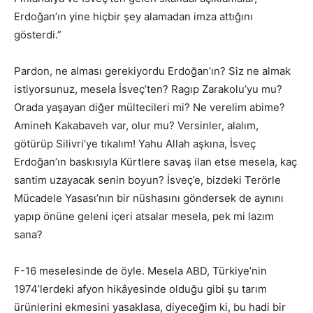
Erdoğan’ın yine hiçbir şey alamadan imza attığını
gösterdi.”
Pardon, ne alması gerekiyordu Erdoğan’ın? Siz ne almak
istiyorsunuz, mesela İsveç’ten? Ragıp Zarakolu’yu mu?
Orada yaşayan diğer mültecileri mi? Ne verelim abime?
Amineh Kakabaveh var, olur mu? Versinler, alalım,
götürüp Silivri’ye tıkalım! Yahu Allah aşkına, İsveç
Erdoğan’ın baskısıyla Kürtlere savaş ilan etse mesela, kaç
santim uzayacak senin boyun? İsveç’e, bizdeki Terörle
Mücadele Yasası’nın bir nüshasını göndersek de aynını
yapıp önüne geleni içeri atsalar mesela, pek mi lazım
sana?
F-16 meselesinde de öyle. Mesela ABD, Türkiye’nin
1974’lerdeki afyon hikâyesinde olduğu gibi şu tarım
ürünlerini ekmesini yasaklasa, diyeceğim ki, bu hadi bir