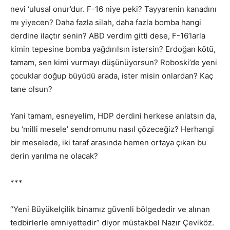
nevi ‘ulusal onur’dur. F-16 niye peki? Tayyarenin kanadını
mı yiyecen? Daha fazla silah, daha fazla bomba hangi
derdine ilaçtır senin? ABD verdim gitti dese, F-16’larla
kimin tepesine bomba yağdırılsın istersin? Erdoğan kötü,
tamam, sen kimi vurmayı düşünüyorsun? Roboski’de yeni
çocuklar doğup büyüdü arada, ister misin onlardan? Kaç
tane olsun?
Yani tamam, esneyelim, HDP derdini herkese anlatsın da,
bu ‘milli mesele’ sendromunu nasıl çözeceğiz? Herhangi
bir meselede, iki taraf arasında hemen ortaya çıkan bu
derin yarılma ne olacak?
***
“Yeni Büyükelçilik binamız güvenli bölgededir ve alınan
tedbirlerle emniyettedir” diyor müstakbel Nazır Çeviköz.