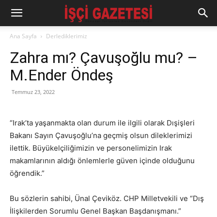
Ana Sayfa
Derlediklerimiz
Zahra mı? Çavuşoğlu mu? –
M.Ender Öndeş
Temmuz 23, 2022
“Irak’ta yaşanmakta olan durum ile ilgili olarak Dışişleri
Bakanı Sayın Çavuşoğlu’na geçmiş olsun dileklerimizi
ilettik. Büyükelçiliğimizin ve personelimizin Irak
makamlarının aldığı önlemlerle güven içinde olduğunu
öğrendik.”
Bu sözlerin sahibi, Ünal Çeviköz. CHP Milletvekili ve “Dış
İlişkilerden Sorumlu Genel Başkan Başdanışmanı.”