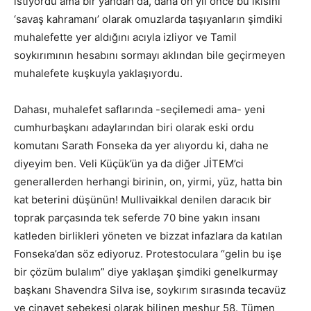
istiyordu ama bir yandan da, daha on yıl önce bu ikisini
‘savaş kahramanı’ olarak omuzlarda taşıyanların şimdiki
muhalefette yer aldığını acıyla izliyor ve Tamil
soykırımının hesabını sormayı aklından bile geçirmeyen
muhalefete kuşkuyla yaklaşıyordu.
Dahası, muhalefet saflarında -seçilemedi ama- yeni
cumhurbaşkanı adaylarından biri olarak eski ordu
komutanı Sarath Fonseka da yer alıyordu ki, daha ne
diyeyim ben. Veli Küçük’ün ya da diğer JİTEM’ci
generallerden herhangi birinin, on, yirmi, yüz, hatta bin
kat beterini düşünün! Mullivaikkal denilen daracık bir
toprak parçasında tek seferde 70 bine yakın insanı
katleden birlikleri yöneten ve bizzat infazlara da katılan
Fonseka’dan söz ediyoruz. Protestoculara “gelin bu işe
bir çözüm bulalım” diye yaklaşan şimdiki genelkurmay
başkanı Shavendra Silva ise, soykırım sırasında tecavüz
ve cinayet şebekesi olarak bilinen meşhur 58. Tümen