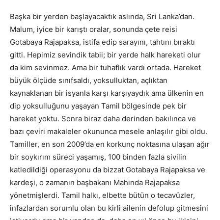
Başka bir yerden başlayacaktık aslında, Sri Lanka’dan.
Malum, iyice bir karıştı oralar, sonunda çete reisi
Gotabaya Rajapaksa, istifa edip sarayını, tahtını bıraktı
gitti. Hepimiz sevindik tabii; bir yerde halk hareketi olur
da kim sevinmez. Ama bir tuhaflık vardı ortada. Hareket
büyük ölçüde sınıfsaldı, yoksulluktan, açlıktan
kaynaklanan bir isyanla karşı karşıyaydık ama ülkenin en
dip yoksulluğunu yaşayan Tamil bölgesinde pek bir
hareket yoktu. Sonra biraz daha derinden bakılınca ve
bazı çeviri makaleler okununca mesele anlaşılır gibi oldu.
Tamiller, en son 2009’da en korkunç noktasına ulaşan ağır
bir soykırım süreci yaşamış, 100 binden fazla sivilin
katledildiği operasyonu da bizzat Gotabaya Rajapaksa ve
kardeşi, o zamanın başbakanı Mahinda Rajapaksa
yönetmişlerdi. Tamil halkı, elbette bütün o tecavüzler,
infazlardan sorumlu olan bu kirli ailenin defolup gitmesini