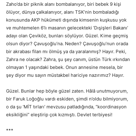
Zaho’da bir piknik alanı bombalanıyor, biri bebek 9 kişi
ölüyor, dünya çalkalanıyor, alanı TSK’nin bombaladığı
konusunda AKP hükümeti dışında kimsenin kuşkusu yok
ve muhtemelen 6’lı masanın gelecekteki ‘Dışişleri Bakanı’
adayı olan Çeviköz, bunları söylüyor. Güzel. Kime geçmiş
olsun diyor? Çavuşoğlu’na. Neden? Çavuşoğlu’nun orada
bir akrabası filan mı ölmüş ya da yaralanmış? Hayır. Peki,
Zahra ne olacak? Zahra, şu şey canım, üstün Türk ırkından
olmayan 1 yaşındaki bebek. Onun annesine mesela, bir
şey diyor mu sayın müstakbel hariciye nazırımız? Hayır.
Güzel. Bunlar hep böyle güzel zaten. Hâlâ unutmuyorum,
bir Faruk Loğoğlu vardı eskiden, şimdi n’oldu bilmiyorum,
o da şu ‘MİT tırları’ mevzusu patladığında, “koordinasyon
eksikliğini” eleştirip çok kızmıştı. Devlet terbiyesi!
***