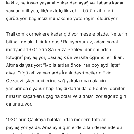
laiklik, ne insan yaşamı! Yukarıdan aşağıya, tabana kadar
yayılan milliyetçilik/devletçilik zehri, bütün zihinleri
çürütüyor, bağımsız muhakeme yeteneğini öldürüyor.
Trajikomik örneklere kadar gidiyor mesele bizde. Ne tarih
bilinci, ne akıl fikir kırıntısı! Bakıyorsunuz, adam sanal
medyada 1970’lerin Şah Rıza Pehlevi döneminden
fotoğraf paylaşıyor, başı açık üniversite öğrencileri filan.
Altına da yazıyor: “Mollalardan önce İran böyleydi işte”
diye. O ‘güzel’ zamanlarda İranlı devrimcilerin Evin
Cezaevi işkencecilerine sağ yakalanmamak için
yanlarında siyanür hapı taşıdıklarını da, o Pehlevi denilen
hırsızın kaçarken uçağına dolar ve altınları zor sığdırdığını
da unutuyor.
1930’ların Çankaya balolarından modern fotolar
paylaşıyor ya da. Ama aynı günlerde Zilan deresinde su