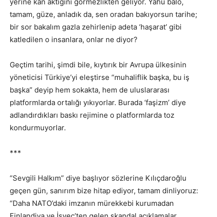
yerine kan aktığını görmezlikten geliyor. Yahu balo,
tamam, güze, anladık da, sen oradan bakıyorsun tarihe;
bir sor bakalım gazla zehirlenip adeta ‘haşarat’ gibi
katledilen o insanlara, onlar ne diyor?
Geçtim tarihi, şimdi bile, kıytırık bir Avrupa ülkesinin
yöneticisi Türkiye’yi eleştirse “muhaliflik başka, bu iş
başka” deyip hem sokakta, hem de uluslararası
platformlarda ortalığı yıkıyorlar. Burada ‘faşizm’ diye
adlandırdıkları baskı rejimine o platformlarda toz
kondurmuyorlar.
***
“Sevgili Halkım” diye başlıyor sözlerine Kılıçdaroğlu
geçen gün, sanırım bize hitap ediyor, tamam dinliyoruz:
“Daha NATO’daki imzanın mürekkebi kurumadan
Finlandiya ve İsveç’ten gelen skandal açıklamalar,