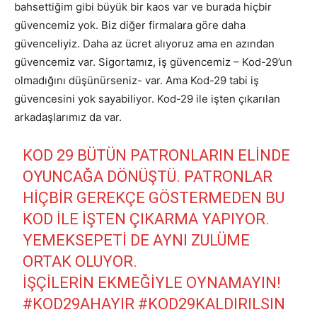
bahsettiğim gibi büyük bir kaos var ve burada hiçbir
güvencemiz yok. Biz diğer firmalara göre daha
güvenceliyiz. Daha az ücret alıyoruz ama en azından
güvencemiz var. Sigortamız, iş güvencemiz – Kod-29’un
olmadığını düşünürseniz- var. Ama Kod-29 tabi iş
güvencesini yok sayabiliyor. Kod-29 ile işten çıkarılan
arkadaşlarımız da var.
KOD 29 BÜTÜN PATRONLARIN ELINDE
OYUNCAĞA DÖNÜŞTÜ. PATRONLAR
HIÇBIR GEREKÇE GÖSTERMEDEN BU
KOD ILE IŞTEN ÇIKARMA YAPIYOR.
YEMEKSEPETI DE AYNI ZULÜME
ORTAK OLUYOR.
İŞÇILERIN EKMEĞIYLE OYNAMAYIN!
#KOD29AHAYIR
#KOD29KALDIRILSIN