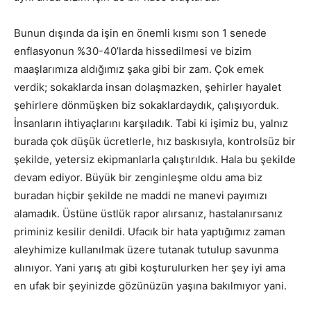
Bunun dışında da işin en önemli kısmı son 1 senede
enflasyonun %30-40’larda hissedilmesi ve bizim
maaşlarımıza aldığımız şaka gibi bir zam. Çok emek
verdik; sokaklarda insan dolaşmazken, şehirler hayalet
şehirlere dönmüşken biz sokaklardaydık, çalışıyorduk.
İnsanların ihtiyaçlarını karşıladık. Tabi ki işimiz bu, yalnız
burada çok düşük ücretlerle, hız baskısıyla, kontrolsüz bir
şekilde, yetersiz ekipmanlarla çalıştırıldık. Hala bu şekilde
devam ediyor. Büyük bir zenginleşme oldu ama biz
buradan hiçbir şekilde ne maddi ne manevi payımızı
alamadık. Üstüne üstlük rapor alırsanız, hastalanırsanız
priminiz kesilir denildi. Ufacık bir hata yaptığımız zaman
aleyhimize kullanılmak üzere tutanak tutulup savunma
alınıyor. Yani yarış atı gibi koşturulurken her şey iyi ama
en ufak bir şeyinizde gözünüzün yaşına bakılmıyor yani.