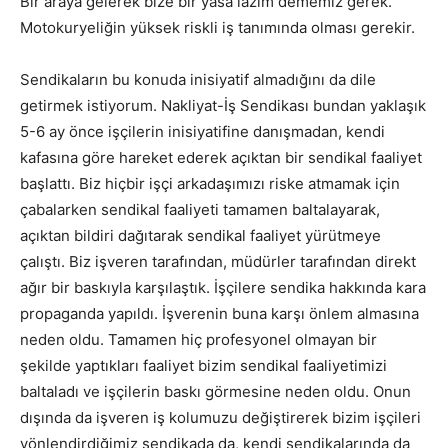
Bir araya gelerek bize bir yasa lazım dememiz gerek.
Motokuryeliğin yüksek riskli iş tanımında olması gerekir.
Sendikaların bu konuda inisiyatif almadığını da dile
getirmek istiyorum. Nakliyat-İş Sendikası bundan yaklaşık
5-6 ay önce işçilerin inisiyatifine danışmadan, kendi
kafasına göre hareket ederek açıktan bir sendikal faaliyet
başlattı. Biz hiçbir işçi arkadaşımızı riske atmamak için
çabalarken sendikal faaliyeti tamamen baltalayarak,
açıktan bildiri dağıtarak sendikal faaliyet yürütmeye
çalıştı. Biz işveren tarafından, müdürler tarafından direkt
ağır bir baskıyla karşılaştık. İşçilere sendika hakkında kara
propaganda yapıldı. İşverenin buna karşı önlem almasına
neden oldu. Tamamen hiç profesyonel olmayan bir
şekilde yaptıkları faaliyet bizim sendikal faaliyetimizi
baltaladı ve işçilerin baskı görmesine neden oldu. Onun
dışında da işveren iş kolumuzu değiştirerek bizim işçileri
yönlendirdiğimiz sendikada da, kendi sendikalarında da