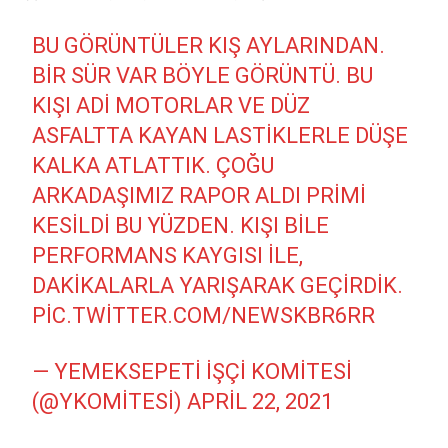
BU GÖRÜNTÜLER KIŞ AYLARINDAN.
BIR SÜR VAR BÖYLE GÖRÜNTÜ. BU
KIŞI ADI MOTORLAR VE DÜZ
ASFALTTA KAYAN LASTIKLERLE DÜŞE
KALKA ATLATTIK. ÇOĞU
ARKADAŞIMIZ RAPOR ALDI PRIMI
KESILDI BU YÜZDEN. KIŞI BILE
PERFORMANS KAYGISI ILE,
DAKIKALARLA YARIŞARAK GEÇIRDIK.
PIC.TWITTER.COM/NEWSKBR6RR
— YEMEKSEPETI İŞÇI KOMITESI
(@YKOMITESI)
APRIL 22, 2021