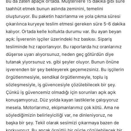
Bu da zaten apaçık ortada. Müşterilere 15 dakika gibi süre
taahhüt etmek bunun aslında zeminini, temelini
oluşturuyor. Bu paketin hazırlanma ve yola çıkma süresi
çıkarılınca kuryeye teslim etmesi gereken süre 5-6 dakika
kalıyor. Ortada kelle koltukta durumu var. Bu ayan beyan
açık: İşverenin işçiler üzerindeki hız baskısı. Sipariş
tesliminde hız raporlanıyor. Bu raporlarda hız oranlarınız
düşerse uyarı alıyorsunuz, neden geç götürdün diye
tutanak yiyorsunuz vs. gibi şeyler oluyor. Bunun önüne
işverenden bir şey bekleyerek geçemezsiniz. Bu işçilerin
örgütlenmesiyle, sendikal örgütlenmeyle, toplu iş
sözleşmesiyle, iş güvencesiyle çözülebilecek bir şey.
Çünkü iş güvencemiz olmadığı için sorunları açık açık
konuşamıyoruz. Düz yolda kayan lastiklerle çalışıyoruz
mesela. Motorlarımız, ekipmanlarımız çok kötü. Ama ne
söylediğimizin belirleyiciliği var, ne dinleniyoruz, ne
başka bir şey. Tekil olarak sesimizi çıkarmaya bazen de
korkuyoruz. Bu ancak örgütlü bir güçle çözülebilecek bir