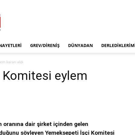
INAYETLERI
GREV/DIRENIŞ
DÜNYADAN
DERLEDIKLERIM
em kararı aldı
 Komitesi eylem
oranına dair şirket içinden gelen
lduğunu söyleyen Yemeksepeti İşçi Komitesi