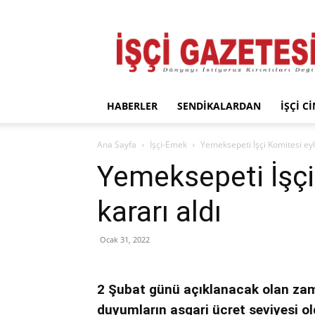
İşçi
Gazetesi
HABERLER
SENDIKALARDAN
İŞÇI C
Ana Sayfa
İşçi-Emek
Yemeksepeti İşçi Komitesi eyl
Yemeksepeti İşçi
kararı aldı
Ocak 31, 2022
2 Şubat günü açıklanacak olan zam 
duyumların asgari ücret seviyesi o