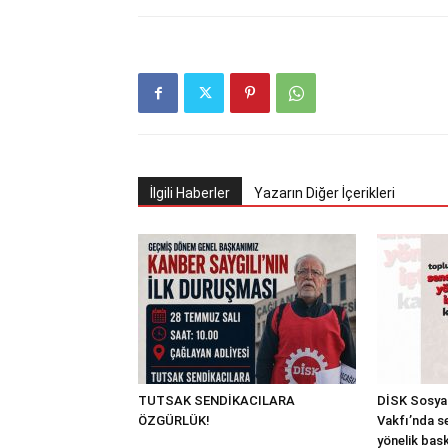
İlgili Haberler
Yazarın Diğer İçerikleri
TUTSAK SENDİKACILARA
DİSK Sosyal
ÖZGÜRLÜK!
Vakfı’nda s
yönelik bask