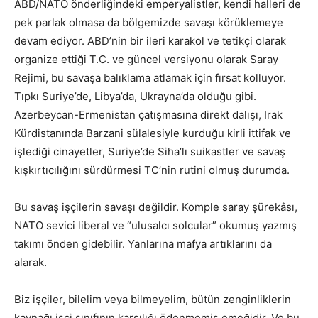
ABD/NATO önderliğindeki emperyalistler, kendi halleri de
pek parlak olmasa da bölgemizde savaşı körüklemeye
devam ediyor. ABD’nin bir ileri karakol ve tetikçi olarak
organize ettiği T.C. ve güncel versiyonu olarak Saray
Rejimi, bu savaşa balıklama atlamak için fırsat kolluyor.
Tıpkı Suriye’de, Libya’da, Ukrayna’da olduğu gibi.
Azerbeycan-Ermenistan çatışmasına direkt dalışı, Irak
Kürdistanında Barzani sülalesiyle kurduğu kirli ittifak ve
işlediği cinayetler, Suriye’de Siha’lı suikastler ve savaş
kışkırtıcılığını sürdürmesi TC’nin rutini olmuş durumda.
Bu savaş işçilerin savaşı değildir. Komple saray şürekâsı,
NATO sevici liberal ve “ulusalcı solcular” okumuş yazmış
takımı önden gidebilir. Yanlarına mafya artıklarını da
alarak.
Biz işçiler, bilelim veya bilmeyelim, bütün zenginliklerin
kaynağı işçi sınıfının karşılığı ödenmemiş emeğidir. Ve bu