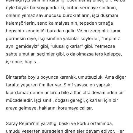
öyle büyük bir soygundur ki, bütün sermaye sınıfının,
onların yılmaz savunucusu bürokratların, işçi düşmanı
kalemşörlerin, sendika mafyasının, tepeden tırnağa
hepsinin zenginliği buradan gelir. Ve bu zenginlik zarar
görmesin diye, işçi sınıfına yalanlar söylerler; “hepimiz
aynı gemideyiz” gibi, “ulusal çıkarlar” gibi. Yetmezse
sahte umutlar, seçimler gibi, o da olmazsa ters kelepçe,
işkence, hapis…
Bir tarafta boylu boyunca karanlık, umutsuzluk. Ama diğer
tarafta yeşeren ümitler var. Sınıf savaşı, en yaprak
kıpırdamaz denen anlarda bile alttan alta devam eden bir
mücadeledir. İşçi sınıfı, doğası gereği, çıkarları için bir
araya gelmeye, haklarını korumaya çalışır.
Saray Rejimi’nin yarattığı baskı ve korku ortamında,
umudu yeşerten süregelen direnişler devam ediyor. Her