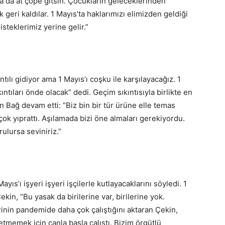
a da at çöpe gitsin. Çocukların geleceklerinden
 geri kaldılar. 1 Mayıs’ta haklarımızı elimizden geldiği
steklerimiz yerine gelir.”
ıntılı gidiyor ama 1 Mayıs’ı coşku ile karşılayacağız. 1
ntıları önde olacak” dedi. Geçim sıkıntısıyla birlikte en
Bağ devam etti: “Biz bin bir tür ürüne elle temas
ok yıprattı. Aşılamada bizi öne almaları gerekiyordu.
ulursa seviniriz.”
s’ı işyeri işyeri işçilerle kutlayacaklarını söyledi. 1
kin, “Bu yasak da birilerine var, birilerine yok.
rinin pandemide daha çok çalıştığını aktaran Çekin,
betmemek için canla başla çalıştı. Bizim örgütlü