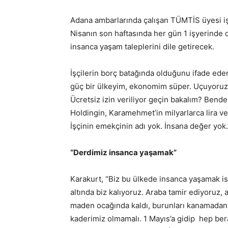
Adana ambarlarında çalışan TÜMTİS üyesi işçi
Nisanın son haftasında her gün 1 işyerinde o
insanca yaşam taleplerini dile getirecek.
İşçilerin borç batağında olduğunu ifade ede
güç bir ülkeyim, ekonomim süper. Uçuyoruz a
Ücretsiz izin veriliyor geçin bakalım? Bende
Holdingin, Karamehmet’in milyarlarca lira v
İşçinin emekçinin adı yok. İnsana değer yok.
“Derdimiz insanca yaşamak”
Karakurt, “Biz bu ülkede insanca yaşamak ist
altında biz kalıyoruz. Araba tamir ediyoruz, 
maden ocağında kaldı, burunları kanamadan ç
kaderimiz olmamalı. 1 Mayıs’a gidip hep ber