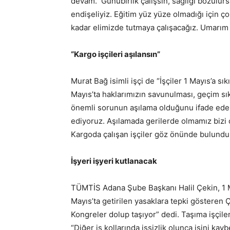
devam. Günübirlik çalışsın, sağlığı bozulurs
endişeliyiz. Eğitim yüz yüze olmadığı için çok
kadar elimizde tutmaya çalışacağız. Umarım i
“Kargo işçileri aşılansın”
Murat Bağ isimli işçi de “İşçiler 1 Mayıs’a sık
Mayıs’ta haklarımızın savunulması, geçim sıkı
önemli sorunun aşılama olduğunu ifade eden 
ediyoruz. Aşılamada gerilerde olmamız bizi ç
Kargoda çalışan işçiler göz önünde bulundur
İşyeri işyeri kutlanacak
TÜMTİS Adana Şube Başkanı Halil Çekin, 1 Mayı
Mayıs’ta getirilen yasaklara tepki gösteren Çe
Kongreler dolup taşıyor” dedi. Taşıma işçile
“Diğer iş kollarında işsizlik olunca işini kay