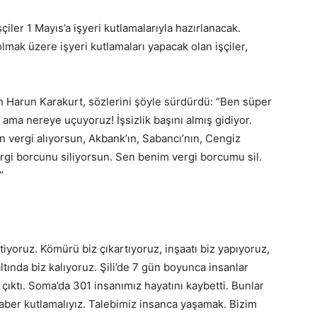
ler 1 Mayıs’a işyeri kutlamalarıyla hazırlanacak.
lmak üzere işyeri kutlamaları yapacak olan işçiler,
n Harun Karakurt, sözlerini şöyle sürdürdü: “Ben süper
ma nereye uçuyoruz! İşsizlik başını almış gidiyor.
n vergi alıyorsun, Akbank’ın, Sabancı’nın, Cengiz
ergi borcunu siliyorsun. Sen benim vergi borcumu sil.
”
iyoruz. Kömürü biz çıkartıyoruz, inşaatı biz yapıyoruz,
altında biz kalıyoruz. Şili’de 7 gün boyunca insanlar
ıktı. Soma’da 301 insanımız hayatını kaybetti. Bunlar
aber kutlamalıyız. Talebimiz insanca yaşamak. Bizim