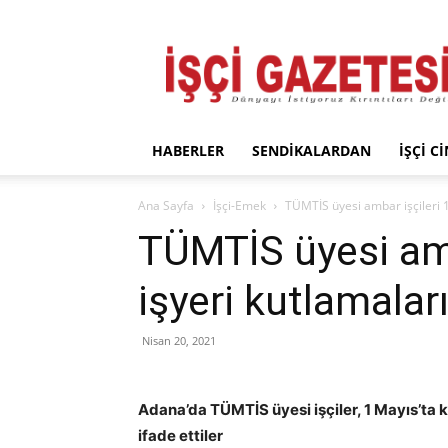
İşçi
Gazetesi
HABERLER
SENDIKALARDAN
İŞÇI C
Ana Sayfa
İşçi-Emek
TÜMTİS üyesi ambar işçileri 1
TÜMTİS üyesi amb
işyeri kutlamalar
Nisan 20, 2021
Adana’da TÜMTİS üyesi işçiler, 1 Mayıs’ta ke
ifade ettiler