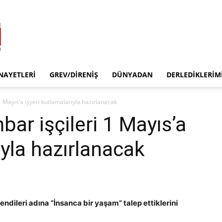
INAYETLERI
GREV/DIRENIŞ
DÜNYADAN
DERLEDIKLERIM
 Mayıs’a işyeri kutlamalarıyla hazırlanacak
ar işçileri 1 Mayıs’a
ıyla hazırlanacak
ndileri adına “İnsanca bir yaşam” talep ettiklerini