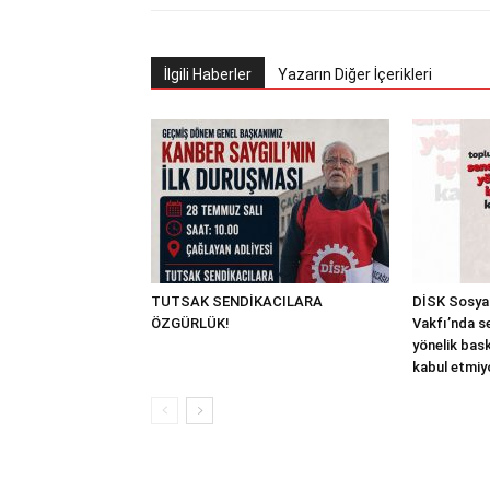
İlgili Haberler
Yazarın Diğer İçerikleri
TUTSAK SENDİKACILARA
DİSK Sosyal
ÖZGÜRLÜK!
Vakfı’nda s
yönelik bask
kabul etmiy