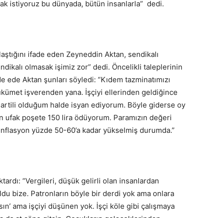
k istiyoruz bu dünyada, bütün insanlarla” dedi.
aştığını ifade eden Zeyneddin Aktan, sendikalı
ndikalı olmasak işimiz zor” dedi. Öncelikli taleplerinin
e ede Aktan şunları söyledi: “Kıdem tazminatımızı
kümet işverenden yana. İşçiyi ellerinden geldiğince
artili olduğum halde isyan ediyorum. Böyle giderse oy
 ufak poşete 150 lira ödüyorum. Paramızın değeri
 enflasyon yüzde 50-60’a kadar yükselmiş durumda.”
ardı: “Vergileri, düşük gelirli olan insanlardan
k oldu bize. Patronların böyle bir derdi yok ama onlara
sın’ ama işçiyi düşünen yok. İşçi köle gibi çalışmaya