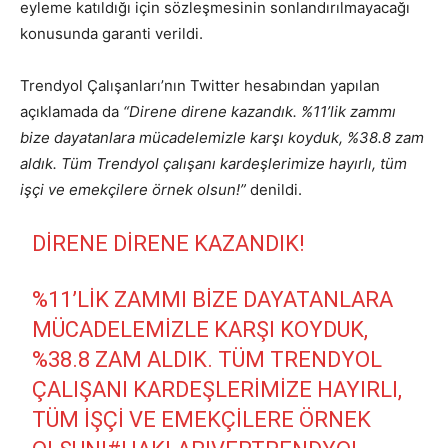
eyleme katıldığı için sözleşmesinin sonlandırılmayacağı
konusunda garanti verildi.
Trendyol Çalışanları’nın Twitter hesabından yapılan
açıklamada da
“Direne direne kazandık. %11’lik zammı
bize dayatanlara mücadelemizle karşı koyduk, %38.8 zam
aldık. Tüm Trendyol çalışanı kardeşlerimize hayırlı, tüm
işçi ve emekçilere örnek olsun!”
denildi.
DİRENE DİRENE KAZANDIK!
%11’LIK ZAMMI BIZE DAYATANLARA
MÜCADELEMIZLE KARŞI KOYDUK,
%38.8 ZAM ALDIK. TÜM TRENDYOL
ÇALIŞANI KARDEŞLERIMIZE HAYIRLI,
TÜM IŞÇI VE EMEKÇILERE ÖRNEK