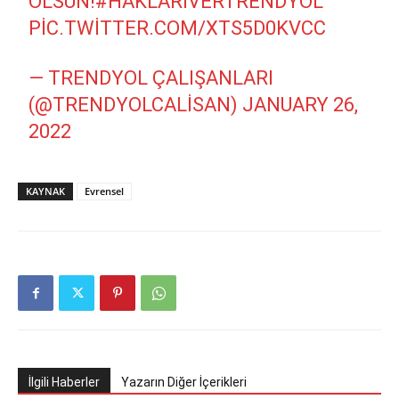
OLSUN!
#HAKLARIVERTRENDYOL
PIC.TWITTER.COM/XTS5D0KVCC
— TRENDYOL ÇALIŞANLARI
(@TRENDYOLCALISAN)
JANUARY 26,
2022
KAYNAK
Evrensel
İlgili Haberler
Yazarın Diğer İçerikleri