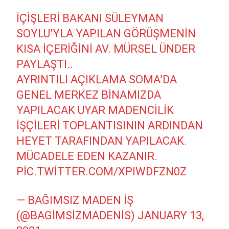
İÇIŞLERI BAKANI SÜLEYMAN
SOYLU’YLA YAPILAN GÖRÜŞMENIN
KISA IÇERIĞINI AV. MÜRSEL ÜNDER
PAYLAŞTI..
AYRINTILI AÇIKLAMA SOMA’DA
GENEL MERKEZ BINAMIZDA
YAPILACAK UYAR MADENCILIK
IŞÇILERI TOPLANTISININ ARDINDAN
HEYET TARAFINDAN YAPILACAK.
MÜCADELE EDEN KAZANIR.
PIC.TWITTER.COM/XPIWDFZN0Z
— BAĞIMSIZ MADEN İŞ
(@BAGIMSIZMADENIS)
JANUARY 13,