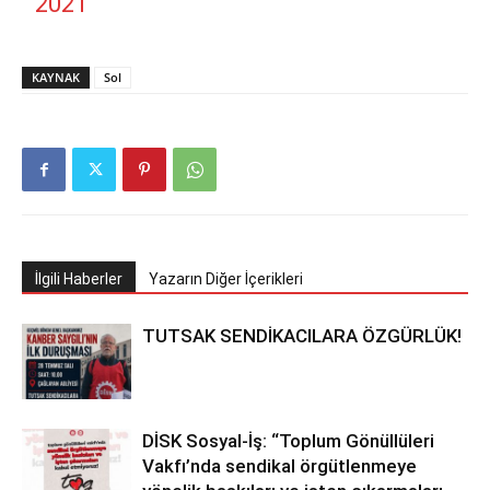
2021
KAYNAK
Sol
İlgili Haberler
Yazarın Diğer İçerikleri
TUTSAK SENDİKACILARA ÖZGÜRLÜK!
DİSK Sosyal-İş: “Toplum Gönüllüleri
Vakfı’nda sendikal örgütlenmeye