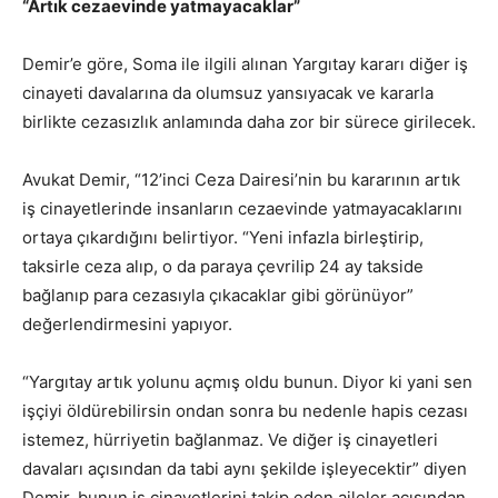
“Artık cezaevinde yatmayacaklar”
Demir’e göre, Soma ile ilgili alınan Yargıtay kararı diğer iş
cinayeti davalarına da olumsuz yansıyacak ve kararla
birlikte cezasızlık anlamında daha zor bir sürece girilecek.
Avukat Demir, “12’inci Ceza Dairesi’nin bu kararının artık
iş cinayetlerinde insanların cezaevinde yatmayacaklarını
ortaya çıkardığını belirtiyor. “Yeni infazla birleştirip,
taksirle ceza alıp, o da paraya çevrilip 24 ay takside
bağlanıp para cezasıyla çıkacaklar gibi görünüyor”
değerlendirmesini yapıyor.
“Yargıtay artık yolunu açmış oldu bunun. Diyor ki yani sen
işçiyi öldürebilirsin ondan sonra bu nedenle hapis cezası
istemez, hürriyetin bağlanmaz. Ve diğer iş cinayetleri
davaları açısından da tabi aynı şekilde işleyecektir” diyen
Demir, bunun iş cinayetlerini takip eden aileler açısından