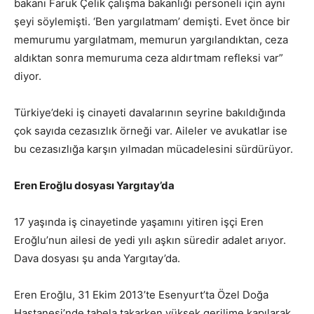
bakanı Faruk Çelik çalışma bakanlığı personeli için aynı
şeyi söylemişti. ‘Ben yargılatmam’ demişti. Evet önce bir
memurumu yargılatmam, memurun yargılandıktan, ceza
aldıktan sonra memuruma ceza aldırtmam refleksi var”
diyor.
Türkiye’deki iş cinayeti davalarının seyrine bakıldığında
çok sayıda cezasızlık örneği var. Aileler ve avukatlar ise
bu cezasızlığa karşın yılmadan mücadelesini sürdürüyor.
Eren Eroğlu dosyası Yargıtay’da
17 yaşında iş cinayetinde yaşamını yitiren işçi Eren
Eroğlu’nun ailesi de yedi yılı aşkın süredir adalet arıyor.
Dava dosyası şu anda Yargıtay’da.
Eren Eroğlu, 31 Ekim 2013’te Esenyurt’ta Özel Doğa
Hastanesi’nde tabela takarken yüksek gerilime kapılarak