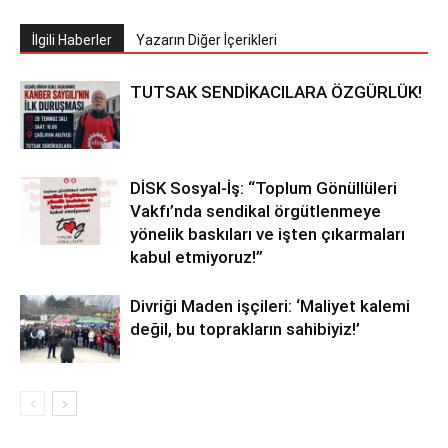
İlgili Haberler
Yazarın Diğer İçerikleri
TUTSAK SENDİKACILARA ÖZGÜRLÜK!
DİSK Sosyal-İş: “Toplum Gönüllüleri
Vakfı’nda sendikal örgütlenmeye
yönelik baskıları ve işten çıkarmaları
kabul etmiyoruz!”
Divriği Maden işçileri: ‘Maliyet kalemi
değil, bu toprakların sahibiyiz!’