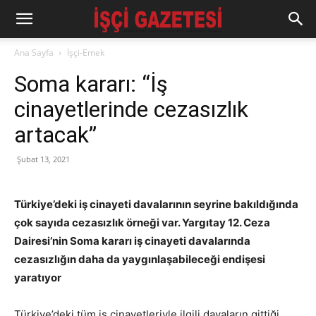
Ana Sayfa
İşçi-Emek
Soma kararı: “İş
cinayetlerinde cezasızlık
artacak”
Şubat 13, 2021
Türkiye’deki iş cinayeti davalarının seyrine bakıldığında
çok sayıda cezasızlık örneği var. Yargıtay 12. Ceza
Dairesi’nin Soma kararı iş cinayeti davalarında
cezasızlığın daha da yaygınlaşabileceği endişesi
yaratıyor
Türkiye’deki tüm iş cinayetleriyle ilgili davaların gittiği