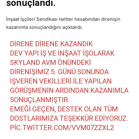
sonuçlandı.
İnşaat İşçileri Sendikası twitter hesabından direnişin
kazanımla sonuçlandığını açıklandı.
DIRENE DIRENE KAZANDIK
DEV YAPI IŞ VE İNŞAAT IŞOLARAK
SKYLAND AVM ÖNÜNDEKI
DIRENIŞIMIZ 5. GÜNÜ SONUNDA
İŞVEREN VEKILLERI İLE YAPILAN
GÖRÜŞMENIN ARDINDAN KAZANIMLA
SONUÇLANMIŞTIR.
EMEĞI GEÇEN, DESTEK OLAN TÜM
DOSTLARIMIZA TEŞEKKÜR EDIYORUZ.
PIC.TWITTER.COM/VVM07ZZXL2