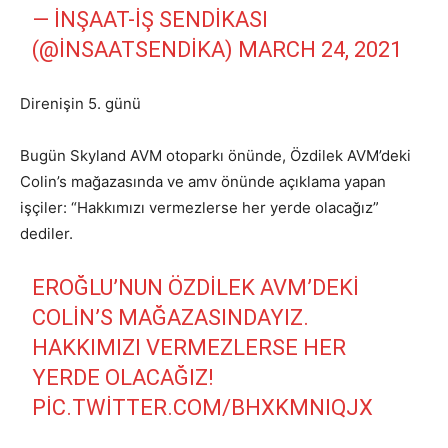
— İNŞAAT-İŞ SENDIKASI
(@INSAATSENDIKA)
MARCH 24, 2021
Direnişin 5. günü
Bugün Skyland AVM otoparkı önünde, Özdilek AVM’deki
Colin’s mağazasında ve amv önünde açıklama yapan
işçiler: “Hakkımızı vermezlerse her yerde olacağız”
dediler.
EROĞLU’NUN ÖZDILEK AVM’DEKI
COLIN’S MAĞAZASINDAYIZ.
HAKKIMIZI VERMEZLERSE HER
YERDE OLACAĞIZ!
PIC.TWITTER.COM/BHXKMNIQJX