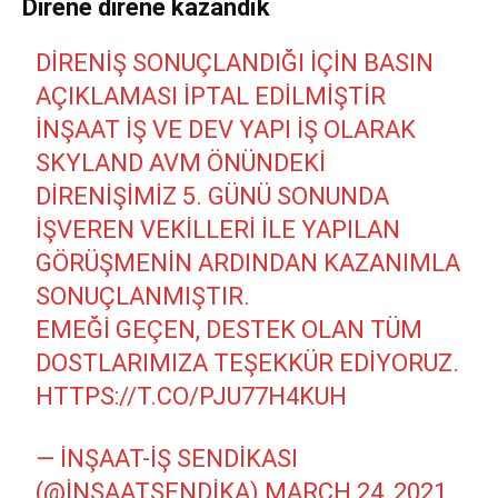
Direne direne kazandık
DIRENIŞ SONUÇLANDIĞI İÇIN BASIN
AÇIKLAMASI İPTAL EDILMIŞTIR
İNŞAAT IŞ VE DEV YAPI IŞ OLARAK
SKYLAND AVM ÖNÜNDEKI
DIRENIŞIMIZ 5. GÜNÜ SONUNDA
İŞVEREN VEKILLERI İLE YAPILAN
GÖRÜŞMENIN ARDINDAN KAZANIMLA
SONUÇLANMIŞTIR.
EMEĞI GEÇEN, DESTEK OLAN TÜM
DOSTLARIMIZA TEŞEKKÜR EDIYORUZ.
HTTPS://T.CO/PJU77H4KUH
— İNŞAAT-İŞ SENDIKASI
(@INSAATSENDIKA)
MARCH 24, 2021