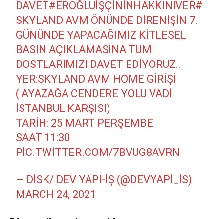
DAVET
#EROĞLUİŞÇININHAKKINIVER
#
SKYLAND
AVM ÖNÜNDE DIRENIŞIN 7.
GÜNÜNDE YAPACAĞIMIZ KITLESEL
BASIN AÇIKLAMASINA TÜM
DOSTLARIMIZI DAVET EDIYORUZ..
YER:SKYLAND AVM HOME GIRIŞI
( AYAZAĞA CENDERE YOLU VADI
İSTANBUL KARŞISI)
TARIH: 25 MART PERŞEMBE
SAAT 11:30
PIC.TWITTER.COM/7BVUG8AVRN
— DİSK/ DEV YAPI-İŞ (@DEVYAPI_IS)
MARCH 24, 2021