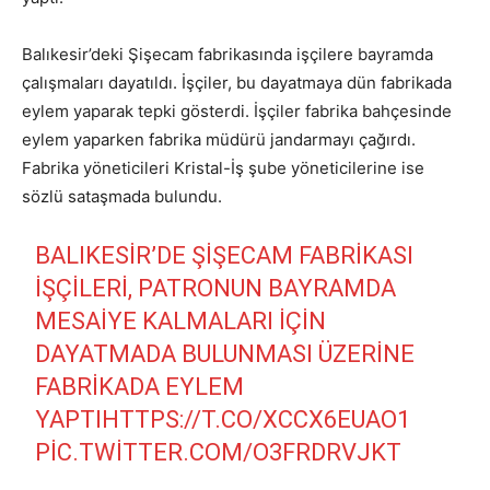
Balıkesir’deki Şişecam fabrikasında işçilere bayramda
çalışmaları dayatıldı. İşçiler, bu dayatmaya dün fabrikada
eylem yaparak tepki gösterdi. İşçiler fabrika bahçesinde
eylem yaparken fabrika müdürü jandarmayı çağırdı.
Fabrika yöneticileri Kristal-İş şube yöneticilerine ise
sözlü sataşmada bulundu.
BALIKESIR’DE ŞIŞECAM FABRIKASI
IŞÇILERI, PATRONUN BAYRAMDA
MESAIYE KALMALARI IÇIN
DAYATMADA BULUNMASI ÜZERINE
FABRIKADA EYLEM
YAPTI
HTTPS://T.CO/XCCX6EUAO1
PIC.TWITTER.COM/O3FRDRVJKT